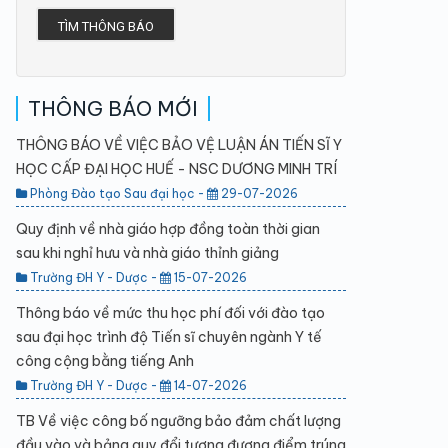
TÌM THÔNG BÁO
THÔNG BÁO MỚI
THÔNG BÁO VỀ VIỆC BẢO VỆ LUẬN ÁN TIẾN SĨ Y
HỌC CẤP ĐẠI HỌC HUẾ - NSC DƯƠNG MINH TRÍ
Phòng Đào tạo Sau đại học -
29-07-2026
Quy định về nhà giáo hợp đồng toàn thời gian
sau khi nghỉ hưu và nhà giáo thỉnh giảng
Trường ĐH Y - Dược -
15-07-2026
Thông báo về mức thu học phí đối với đào tạo
sau đại học trình độ Tiến sĩ chuyên ngành Y tế
công cộng bằng tiếng Anh
Trường ĐH Y - Dược -
14-07-2026
TB Về việc công bố ngưỡng bảo đảm chất lượng
đầu vào và bảng quy đổi tương đương điểm trúng