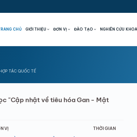
TRANG CHỦ
GIỚI THIỆU
ĐƠN VỊ
ĐÀO TẠO
NGHIÊN CỨU KHO
 HỢP TÁC QUỐC TẾ
c "Cập nhật về tiêu hóa Gan - Mật
N VỊ
THỜI GIAN