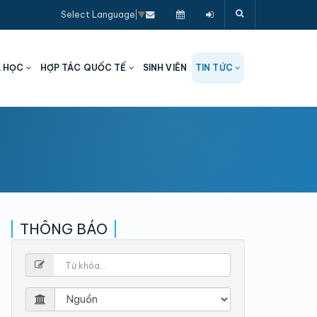
Select Language
▼
A HỌC
HỢP TÁC QUỐC TẾ
SINH VIÊN
TIN TỨC
THÔNG BÁO