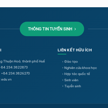
THÔNG TIN TUYỂN SINH
I
LIÊN KẾT HỮU ÍCH
g Thuận Hoá, thành phố Huế
Đào tạo
+84.234.3822873
Nghiên cứu khoa học
 +84.234.3826270
Hợp tác quốc tế
edu.vn
Sinh viên
Tuyển sinh