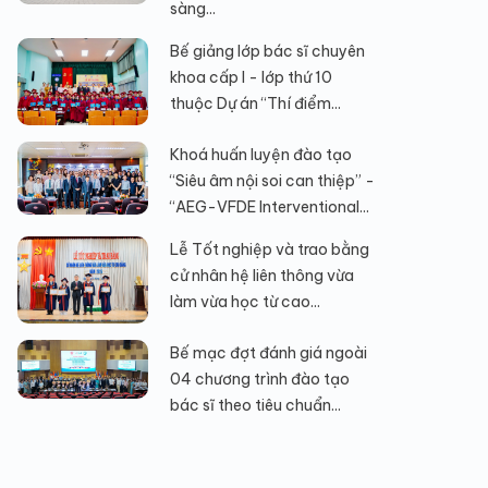
sàng...
Bế giảng lớp bác sĩ chuyên
khoa cấp I - lớp thứ 10
thuộc Dự án “Thí điểm...
Khoá huấn luyện đào tạo
“Siêu âm nội soi can thiệp” -
“AEG-VFDE Interventional...
Lễ Tốt nghiệp và trao bằng
cử nhân hệ liên thông vừa
làm vừa học từ cao...
Bế mạc đợt đánh giá ngoài
04 chương trình đào tạo
bác sĩ theo tiêu chuẩn...