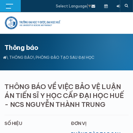
Select Language
▼
Thông báo
\
THÔNG BÁO
\ PHÒNG ĐÀO TẠO SAU ĐẠI HỌC
THÔNG BÁO VỀ VIỆC BẢO VỆ LUẬN
ÁN TIẾN SĨ Y HỌC CẤP ĐẠI HỌC HUẾ
- NCS NGUYỄN THÀNH TRUNG
SỐ HIỆU
ĐƠN VỊ