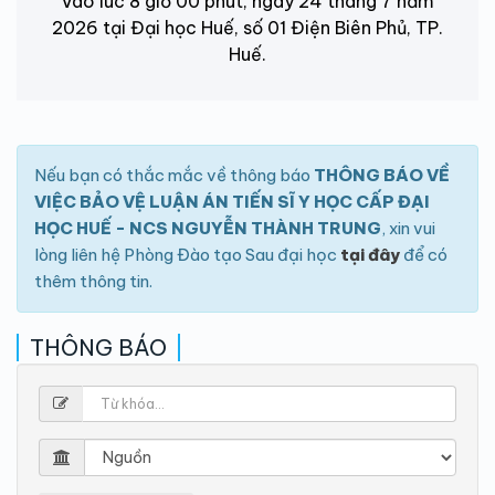
Vào lúc 8 giờ 00 phút, ngày 24 tháng 7 năm
2026 tại Đại học Huế, số 01 Điện Biên Phủ, TP.
Huế.
Nếu bạn có thắc mắc về thông báo
THÔNG BÁO VỀ
VIỆC BẢO VỆ LUẬN ÁN TIẾN SĨ Y HỌC CẤP ĐẠI
HỌC HUẾ - NCS NGUYỄN THÀNH TRUNG
, xin vui
lòng liên hệ Phòng Đào tạo Sau đại học
tại đây
để có
thêm thông tin.
THÔNG BÁO