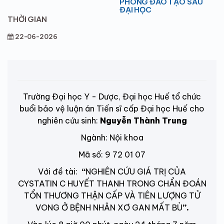
PHÒNG ĐÀO TẠO SAU
ĐẠI HỌC
THỜI GIAN
22-06-2026
Trường Đại học Y - Dược, Đại học Huế tổ chức
buổi bảo vệ luận án Tiến sĩ cấp Đại học Huế cho
nghiên cứu sinh:
Nguyễn Thành Trung
Ngành: Nội khoa
Mã số: 9 72 01 07
Với đề tài:
“
NGHIÊN CỨU GIÁ TRỊ CỦA
CYSTATIN C HUYẾT THANH TRONG CHẨN ĐOÁN
TỔN THƯƠNG THẬN CẤP VÀ TIÊN LƯỢNG TỬ
VONG Ở BỆNH NHÂN XƠ GAN MẤT BÙ
”.