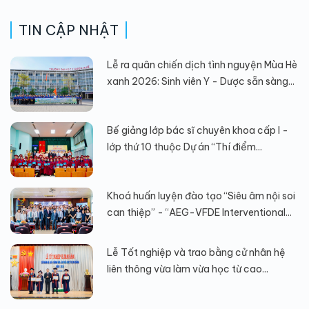
TIN CẬP NHẬT
Lễ ra quân chiến dịch tình nguyện Mùa Hè
xanh 2026: Sinh viên Y - Dược sẵn sàng...
Bế giảng lớp bác sĩ chuyên khoa cấp I -
lớp thứ 10 thuộc Dự án “Thí điểm...
Khoá huấn luyện đào tạo “Siêu âm nội soi
can thiệp” - “AEG-VFDE Interventional...
Lễ Tốt nghiệp và trao bằng cử nhân hệ
liên thông vừa làm vừa học từ cao...