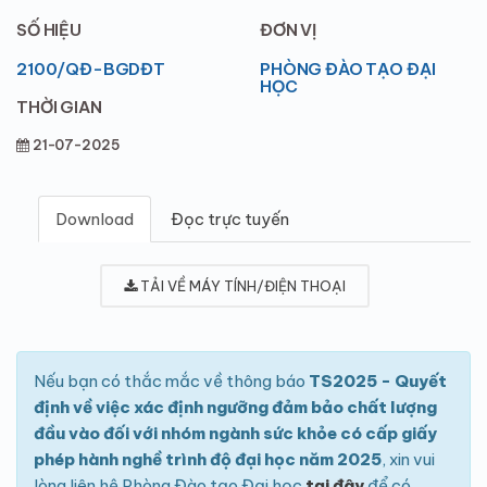
SỐ HIỆU
ĐƠN VỊ
2100/QĐ-BGDĐT
PHÒNG ĐÀO TẠO ĐẠI
HỌC
THỜI GIAN
21-07-2025
Download
Đọc trực tuyến
TẢI VỀ MÁY TÍNH/ĐIỆN THOẠI
Nếu bạn có thắc mắc về thông báo
TS2025 - Quyết
định về việc xác định ngưỡng đảm bảo chất lượng
đầu vào đối với nhóm ngành sức khỏe có cấp giấy
phép hành nghề trình độ đại học năm 2025
, xin vui
lòng liên hệ Phòng Đào tạo Đại học
tại đây
để có