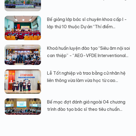
Bế giảng lớp bác sĩ chuyên khoa cấp I -
lớp thứ 10 thuộc Dự án “Thí điểm...
Khoá huấn luyện đào tạo “Siêu âm nội soi
can thiệp” - “AEG-VFDE Interventional...
Lễ Tốt nghiệp và trao bằng cử nhân hệ
liên thông vừa làm vừa học từ cao...
Bế mạc đợt đánh giá ngoài 04 chương
trình đào tạo bác sĩ theo tiêu chuẩn...