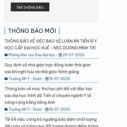
TÌM THÔNG BÁO
THÔNG BÁO MỚI
THÔNG BÁO VỀ VIỆC BẢO VỆ LUẬN ÁN TIẾN SĨ Y
HỌC CẤP ĐẠI HỌC HUẾ - NSC DƯƠNG MINH TRÍ
Phòng Đào tạo Sau đại học -
29-07-2026
Quy định về nhà giáo hợp đồng toàn thời gian
sau khi nghỉ hưu và nhà giáo thỉnh giảng
Trường ĐH Y - Dược -
15-07-2026
Thông báo về mức thu học phí đối với đào tạo
sau đại học trình độ Tiến sĩ chuyên ngành Y tế
công cộng bằng tiếng Anh
Trường ĐH Y - Dược -
14-07-2026
TB Về việc công bố ngưỡng bảo đảm chất lượng
đầu vào và bảng quy đổi tương đương điểm trúng