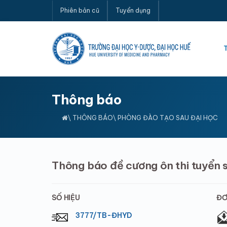
Phiên bản cũ
Tuyển dụng
Thông báo
\
THÔNG BÁO
\ PHÒNG ĐÀO TẠO SAU ĐẠI HỌC
Thông báo đề cương ôn thi tuyển 
SỐ HIỆU
ĐƠ
3777/TB-ĐHYD