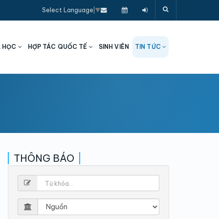
Select Language
▼
A HỌC
HỢP TÁC QUỐC TẾ
SINH VIÊN
TIN TỨC
THÔNG BÁO