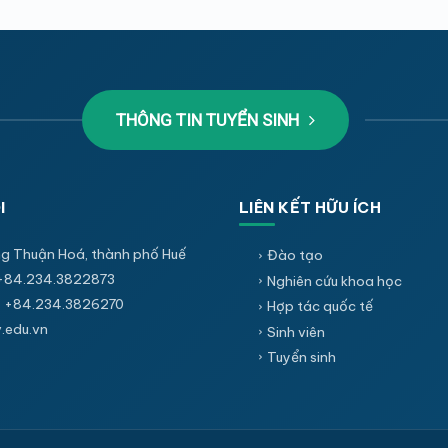
THÔNG TIN TUYỂN SINH
I
LIÊN KẾT HỮU ÍCH
g Thuận Hoá, thành phố Huế
Đào tạo
+84.234.3822873
Nghiên cứu khoa học
 +84.234.3826270
Hợp tác quốc tế
edu.vn
Sinh viên
Tuyển sinh