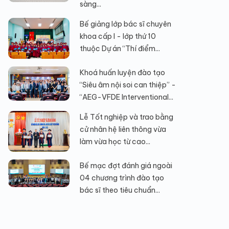
sàng...
Bế giảng lớp bác sĩ chuyên
khoa cấp I - lớp thứ 10
thuộc Dự án “Thí điểm...
Khoá huấn luyện đào tạo
“Siêu âm nội soi can thiệp” -
“AEG-VFDE Interventional...
Lễ Tốt nghiệp và trao bằng
cử nhân hệ liên thông vừa
làm vừa học từ cao...
Bế mạc đợt đánh giá ngoài
04 chương trình đào tạo
bác sĩ theo tiêu chuẩn...