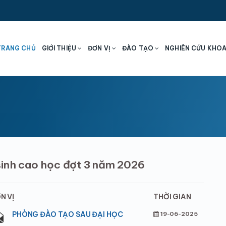
TRANG CHỦ
GIỚI THIỆU
ĐƠN VỊ
ĐÀO TẠO
NGHIÊN CỨU KHO
sinh cao học đợt 3 năm 2026
N VỊ
THỜI GIAN
PHÒNG ĐÀO TẠO SAU ĐẠI HỌC
19-06-2025