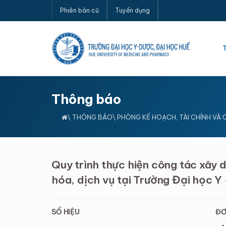
Phiên bản cũ
Tuyển dụng
Thông báo
\
THÔNG BÁO
\ PHÒNG KẾ HOẠCH, TÀI CHÍNH VÀ
Quy trình thực hiện công tác xây 
hóa, dịch vụ tại Trường Đại học Y
SỐ HIỆU
ĐƠ