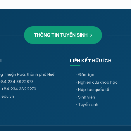
THÔNG TIN TUYỂN SINH
I
LIÊN KẾT HỮU ÍCH
g Thuận Hoá, thành phố Huế
Đào tạo
+84.234.3822873
Nghiên cứu khoa học
 +84.234.3826270
Hợp tác quốc tế
edu.vn
Sinh viên
Tuyển sinh