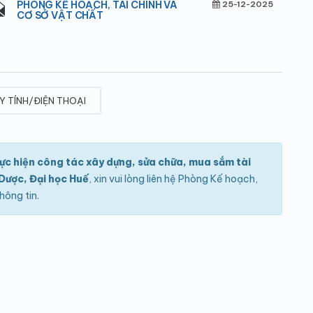
PHÒNG KẾ HOẠCH, TÀI CHÍNH VÀ
25-12-2025
CƠ SỞ VẬT CHẤT
Y TÍNH/ĐIỆN THOẠI
hực hiện công tác xây dựng, sửa chữa, mua sắm tài
 Dược, Đại học Huế
, xin vui lòng liên hệ Phòng Kế hoạch,
hông tin.