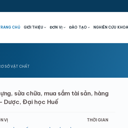
TRANG CHỦ
GIỚI THIỆU
ĐƠN VỊ
ĐÀO TẠO
NGHIÊN CỨU KHO
 CƠ SỞ VẬT CHẤT
dựng, sửa chữa, mua sắm tài sản, hàng
 - Dược, Đại học Huế
N VỊ
THỜI GIAN