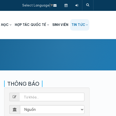
Select Language
▼
A HỌC
HỢP TÁC QUỐC TẾ
SINH VIÊN
TIN TỨC
THÔNG BÁO