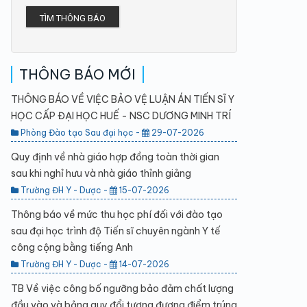
TÌM THÔNG BÁO
THÔNG BÁO MỚI
THÔNG BÁO VỀ VIỆC BẢO VỆ LUẬN ÁN TIẾN SĨ Y
HỌC CẤP ĐẠI HỌC HUẾ - NSC DƯƠNG MINH TRÍ
Phòng Đào tạo Sau đại học -
29-07-2026
Quy định về nhà giáo hợp đồng toàn thời gian
sau khi nghỉ hưu và nhà giáo thỉnh giảng
Trường ĐH Y - Dược -
15-07-2026
Thông báo về mức thu học phí đối với đào tạo
sau đại học trình độ Tiến sĩ chuyên ngành Y tế
công cộng bằng tiếng Anh
Trường ĐH Y - Dược -
14-07-2026
TB Về việc công bố ngưỡng bảo đảm chất lượng
đầu vào và bảng quy đổi tương đương điểm trúng