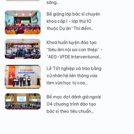
sàng...
Bế giảng lớp bác sĩ chuyên
khoa cấp I - lớp thứ 10
thuộc Dự án “Thí điểm...
Khoá huấn luyện đào tạo
“Siêu âm nội soi can thiệp” -
“AEG-VFDE Interventional...
Lễ Tốt nghiệp và trao bằng
cử nhân hệ liên thông vừa
làm vừa học từ cao...
Bế mạc đợt đánh giá ngoài
04 chương trình đào tạo
bác sĩ theo tiêu chuẩn...