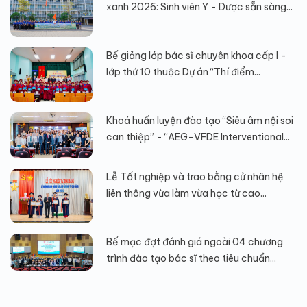
xanh 2026: Sinh viên Y - Dược sẵn sàng...
Bế giảng lớp bác sĩ chuyên khoa cấp I -
lớp thứ 10 thuộc Dự án “Thí điểm...
Khoá huấn luyện đào tạo “Siêu âm nội soi
can thiệp” - “AEG-VFDE Interventional...
Lễ Tốt nghiệp và trao bằng cử nhân hệ
liên thông vừa làm vừa học từ cao...
Bế mạc đợt đánh giá ngoài 04 chương
trình đào tạo bác sĩ theo tiêu chuẩn...