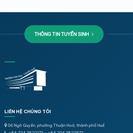
THÔNG TIN TUYỂN SINH
LIÊN HỆ CHÚNG TÔI
06 Ngô Quyền, phường Thuận Hoá, thành phố Huế
+84.234.3822173 - +84.234.3822873