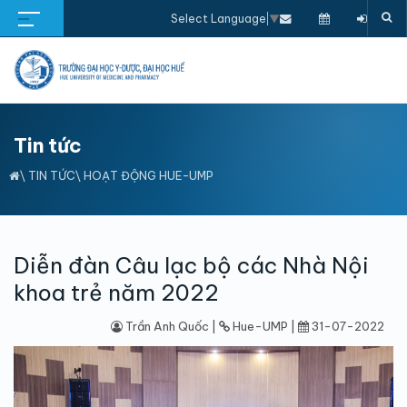
Select Language
▼
Tin tức
\
TIN TỨC
\
HOẠT ĐỘNG HUE-UMP
Diễn đàn Câu lạc bộ các Nhà Nội
khoa trẻ năm 2022
Trần Anh Quốc |
Hue-UMP |
31-07-2022