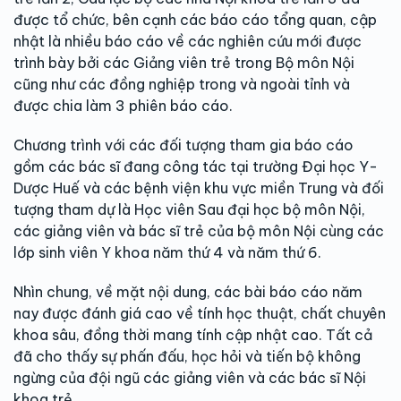
được tổ chức, bên cạnh các báo cáo tổng quan, cập
nhật là nhiều báo cáo về các nghiên cứu mới được
trình bày bởi các Giảng viên trẻ trong Bộ môn Nội
cũng như các đồng nghiệp trong và ngoài tỉnh và
được chia làm 3 phiên báo cáo.
Chương trình với các đối tượng tham gia báo cáo
gồm các bác sĩ đang công tác tại trường Đại học Y-
Dược Huế và các bệnh viện khu vực miền Trung và đối
tượng tham dự là Học viên Sau đại học bộ môn Nội,
các giảng viên và bác sĩ trẻ của bộ môn Nội cùng các
lớp sinh viên Y khoa năm thứ 4 và năm thứ 6.
Nhìn chung, về mặt nội dung, các bài báo cáo năm
nay được đánh giá cao về tính học thuật, chất chuyên
khoa sâu, đồng thời mang tính cập nhật cao. Tất cả
đã cho thấy sự phấn đấu, học hỏi và tiến bộ không
ngừng của đội ngũ các giảng viên và các bác sĩ Nội
khoa trẻ.