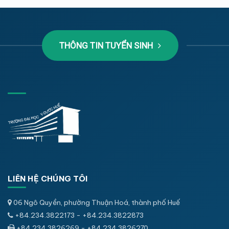
THÔNG TIN TUYỂN SINH
LIÊN HỆ CHÚNG TÔI
06 Ngô Quyền, phường Thuận Hoá, thành phố Huế
+84.234.3822173 - +84.234.3822873
+84.234.3826269 - +84.234.3826270