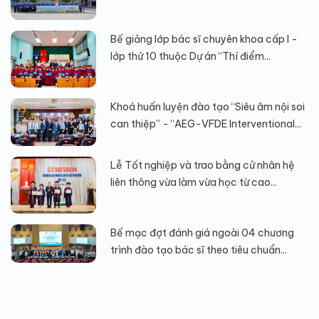
Bế giảng lớp bác sĩ chuyên khoa cấp I -
lớp thứ 10 thuộc Dự án “Thí điểm...
Khoá huấn luyện đào tạo “Siêu âm nội soi
can thiệp” - “AEG-VFDE Interventional...
Lễ Tốt nghiệp và trao bằng cử nhân hệ
liên thông vừa làm vừa học từ cao...
Bế mạc đợt đánh giá ngoài 04 chương
trình đào tạo bác sĩ theo tiêu chuẩn...