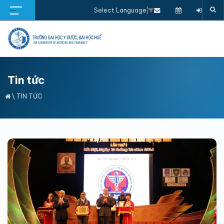
Select Language
▼
Tin tức
\
TIN TỨC