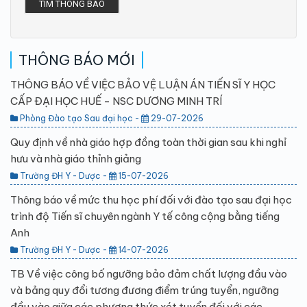
TÌM THÔNG BÁO
THÔNG BÁO MỚI
THÔNG BÁO VỀ VIỆC BẢO VỆ LUẬN ÁN TIẾN SĨ Y HỌC
CẤP ĐẠI HỌC HUẾ - NSC DƯƠNG MINH TRÍ
Phòng Đào tạo Sau đại học -
29-07-2026
Quy định về nhà giáo hợp đồng toàn thời gian sau khi nghỉ
hưu và nhà giáo thỉnh giảng
Trường ĐH Y - Dược -
15-07-2026
Thông báo về mức thu học phí đối với đào tạo sau đại học
trình độ Tiến sĩ chuyên ngành Y tế công cộng bằng tiếng
Anh
Trường ĐH Y - Dược -
14-07-2026
TB Về việc công bố ngưỡng bảo đảm chất lượng đầu vào
và bảng quy đổi tương đương điểm trúng tuyển, ngưỡng
đầu vào giữa các phương thức xét tuyển đối với các