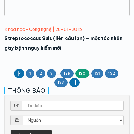
Khoa học- Công nghệ | 28-01-2015
Streptococcus Suis (liên cầu lợn) – một tác nhân
gây bệnh nguy hiểm mới
...
,
|<
1
2
3
129
130
131
132
133
>|
THÔNG BÁO