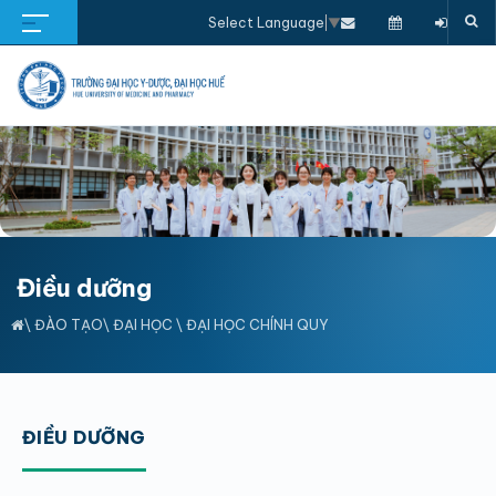
Select Language
▼
Điều dưỡng
\
ĐÀO TẠO
\
ĐẠI HỌC
\
ĐẠI HỌC CHÍNH QUY
ĐIỀU DƯỠNG