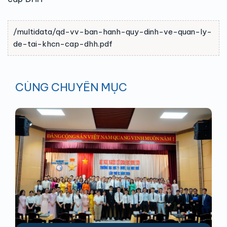
/multidata/qd-vv-ban-hanh-quy-dinh-ve-quan-ly-
de-tai-khcn-cap-dhh.pdf
CÙNG CHUYÊN MỤC