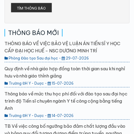
TÌM THÔNG BÁO
THÔNG BÁO MỚI
THÔNG BÁO VỀ VIỆC BẢO VỆ LUẬN ÁN TIẾN SĨ Y HỌC
CẤP ĐẠI HỌC HUẾ - NSC DƯƠNG MINH TRÍ
Phòng Đào tạo Sau đại học -
29-07-2026
Quy định về nhà giáo hợp đồng toàn thời gian sau khi nghỉ
hưu và nhà giáo thỉnh giảng
Trường ĐH Y - Dược -
15-07-2026
Thông báo về mức thu học phí đối với đào tạo sau đại học
trình độ Tiến sĩ chuyên ngành Y tế công cộng bằng tiếng
Anh
Trường ĐH Y - Dược -
14-07-2026
TB Về việc công bố ngưỡng bảo đảm chất lượng đầu vào
và bảng quy đổi tương đương điểm trúng tuyển, ngưỡng