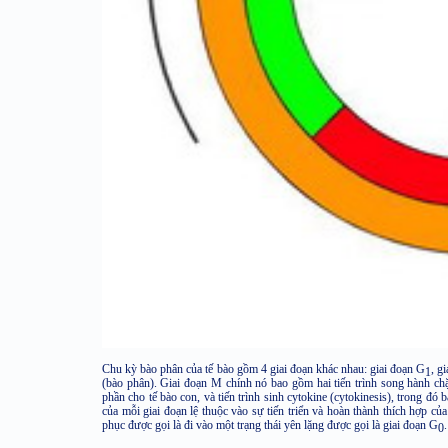
Chu kỳ bào phân của tế bào gồm 4 giai đoạn khác nhau: giai đoạn G
, g
1
(bào phân). Giai đoạn M chính nó bao gồm hai tiến trình song hành chặt
phần cho tế bào con, và tiến trình sinh cytokine (cytokinesis), trong đó
của mỗi giai đoạn lệ thuộc vào sự tiến triển và hoàn thành thích hợp của
phục được gọi là đi vào một trạng thái yên lặng được gọi là giai đoạn G
0