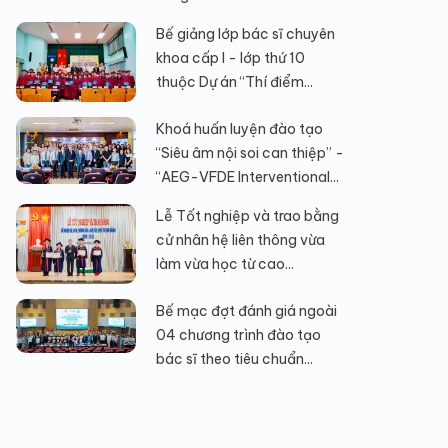
Bế giảng lớp bác sĩ chuyên
khoa cấp I - lớp thứ 10
thuộc Dự án “Thí điểm...
Khoá huấn luyện đào tạo
“Siêu âm nội soi can thiệp” -
“AEG-VFDE Interventional...
Lễ Tốt nghiệp và trao bằng
cử nhân hệ liên thông vừa
làm vừa học từ cao...
Bế mạc đợt đánh giá ngoài
04 chương trình đào tạo
bác sĩ theo tiêu chuẩn...