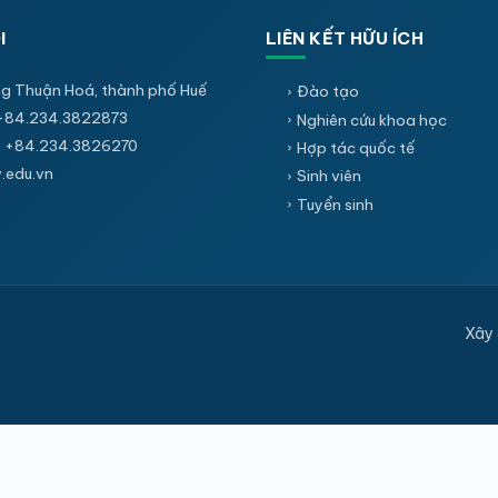
I
LIÊN KẾT HỮU ÍCH
g Thuận Hoá, thành phố Huế
Đào tạo
+84.234.3822873
Nghiên cứu khoa học
 +84.234.3826270
Hợp tác quốc tế
edu.vn
Sinh viên
Tuyển sinh
Xây 