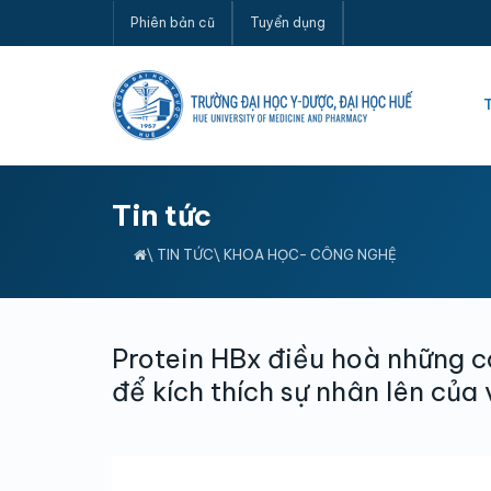
Phiên bản cũ
Tuyển dụng
Tin tức
\
TIN TỨC
\
KHOA HỌC- CÔNG NGHỆ
Protein HBx điều hoà những c
để kích thích sự nhân lên của 