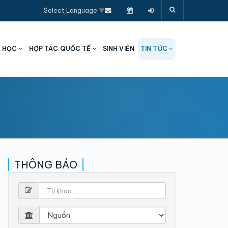
Select Language
▼
A HỌC
HỢP TÁC QUỐC TẾ
SINH VIÊN
TIN TỨC
THÔNG BÁO