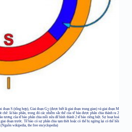
iai đoạn S (tổng hợp), Giai đoạn G
(được biết là giai đoạn trung gian) và giai đoạn M
2
 chẽ: là bào phân, trong đó các nhiễm sắc thể của tế bào được phân chia thành ra 2
 bào tương của tế bào phân chia mỗi nửa để hình thành 2 tế bào riêng biệt. Sự hoạt hoá
 giai đoạn trước. Tế bào có sự phân chia tạm thời hoặc có thể bị ngừng lại có thể hồi
. (Nguồn wikipedia, the free encyclopedia)