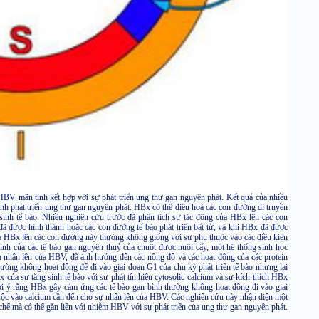
HBV mãn tính kết hợp với sự phát triển ung thư gan nguyên phát. Kết quả của nhiều
ình phát triển ung thư gan nguyên phát. HBx có thể điều hoà các con đường di truyền
g sinh tế bào. Nhiều nghiên cứu trước đã phân tích sự tác động của HBx lên các con
đã được hình thành hoặc các con đường tế bào phát triển bất tử, và khi HBx đã được
ủa HBx lên các con đường này thường không giống với sự phụ thuộc vào các điều kiện
inh của các tế bào gan nguyên thuỷ của chuột được nuôi cấy, một hệ thống sinh học
nh nhân lên của HBV, đã ảnh hưởng đến các nồng độ và các hoạt động của các protein
ường không hoạt động để đi vào giai đoạn G1 của chu kỳ phát triển tế bào nhưng lại
x của sự tăng sinh tế bào với sự phát tín hiệu cytosolic calcium và sự kích thích HBx
gợi ý rằng HBx gây cảm ứng các tế bào gan bình thường không hoạt động đi vào giai
huộc vào calcium cần đến cho sự nhân lên của HBV. Các nghiên cứu này nhận diện một
hế mà có thể gắn liền với nhiễm HBV với sự phát triển của ung thư gan nguyên phát.