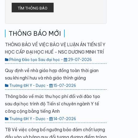
TÌM THÔNG BÁO
THÔNG BÁO MỚI
THÔNG BÁO VỀ VIỆC BẢO VỆ LUẬN ÁN TIẾN SĨ Y
HỌC CẤP ĐẠI HỌC HUẾ - NSC DƯƠNG MINH TRÍ
Phòng Đào tạo Sau đại học -
29-07-2026
Quy định về nhà giáo hợp đồng toàn thời gian
sau khi nghỉ hưu và nhà giáo thỉnh giảng
Trường ĐH Y - Dược -
15-07-2026
Thông báo về mức thu học phí đối với đào tạo
sau đại học trình độ Tiến sĩ chuyên ngành Y tế
công cộng bằng tiếng Anh
Trường ĐH Y - Dược -
14-07-2026
TB Về việc công bố ngưỡng bảo đảm chất lượng
đầu vào và bảng quy đổi tương đương điểm trúng