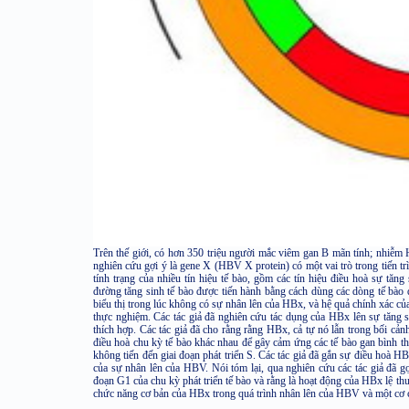
Trên thế giới, có hơn 350 triệu người mắc viêm gan B mãn tính; nhiễm 
nghiên cứu gợi ý là gene X (HBV X protein) có một vai trò trong tiến tr
tính trạng của nhiều tín hiệu tế bào, gồm các tín hiệu điều hoà sự tăn
đường tăng sinh tế bào được tiến hành bằng cách dùng các dòng tế bào 
biểu thị trong lúc không có sự nhân lên của HBx, và hệ quả chính xác c
thực nghiệm. Các tác giả đã nghiên cứu tác dụng của HBx lên sự tăng s
thích hợp. Các tác giả đã cho rằng rằng HBx, cả tự nó lẫn trong bối cả
điều hoà chu kỳ tế bào khác nhau để gây cảm ứng các tế bào gan bình th
không tiến đến giai đoạn phát triển S. Các tác giả đã gắn sự điều hoà HB
của sự nhân lên của HBV. Nói tóm lại, qua nghiên cứu các tác giả đã 
đoạn G1 của chu kỳ phát triển tế bào và rằng là hoạt động của HBx lệ t
chức năng cơ bản của HBx trong quá trình nhân lên của HBV và một cơ c