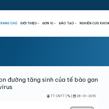
TRANG CHỦ
GIỚI THIỆU
ĐƠN VỊ
ĐÀO TẠO
NGHIÊN CỨU KHO
on đường tăng sinh của tế bào gan
virus
TT CNTT |
|
28-01-2015