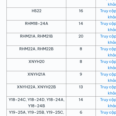
khảo
HS22
16
Truy cập
khảo
RHM18-24A
14
Truy cập
khảo
RHM21A, RHM21B
20
Truy cập
khảo
RHM22A, RHM22B
8
Truy cập
khảo
XNYH20
8
Truy cập
khảo
XNYH21A
9
Truy cập
khảo
XNYH22A, XNYH22B
13
Truy cập
khảo
Y18-24C, Y18-24D, Y18-24A,
14
Truy cập
Y18-24B
khảo
Y19-25A, Y19-25B, Y19-25C,
6
Truy cập