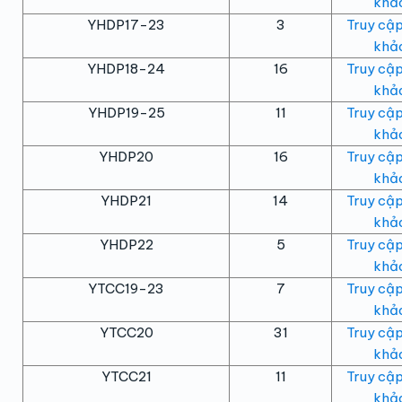
khảo
YHDP17-23
3
Truy cập
khảo
YHDP18-24
16
Truy cập
khảo
YHDP19-25
11
Truy cập
khảo
YHDP20
16
Truy cập
khảo
YHDP21
14
Truy cập
khảo
YHDP22
5
Truy cập
khảo
YTCC19-23
7
Truy cập
khảo
YTCC20
31
Truy cập
khảo
YTCC21
11
Truy cập
khảo