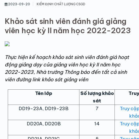
|
2023-09-20
KIỂM ĐỊNH CHẤT LƯỢNG CSGD
Khảo sát sinh viên đánh giá giảng
viên học kỳ II năm học 2022-2023
Thực hiện kế hoạch khảo sát sinh viên đánh giá hoạt
động giảng dạy của giảng viên học kỳ II năm học
2022-2023, Nhà trường Thông báo đến tất cả sinh
viên đường link khảo sát giảng viên
Tên lớp
Số lượng khảo
Truy
sát
DD19-23A, DD19-23B
7
Truy cập
khảo
DD20A, DD20B
14
Truy cập
khảo
DD21A, DD21C
5
Truy cập