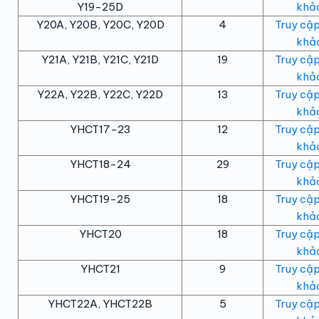
Y19-25D
khảo
Y20A, Y20B, Y20C, Y20D
4
Truy cập
khảo
Y21A, Y21B, Y21C, Y21D
19
Truy cập
khảo
Y22A, Y22B, Y22C, Y22D
13
Truy cập
khảo
YHCT17-23
12
Truy cập
khảo
YHCT18-24
29
Truy cập
khảo
YHCT19-25
18
Truy cập
khảo
YHCT20
18
Truy cập
khảo
YHCT21
9
Truy cập
khảo
YHCT22A, YHCT22B
5
Truy cập