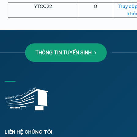
YTCC22
8
Truy cập
khảo
THÔNG TIN TUYỂN SINH
LIÊN HỆ CHÚNG TÔI