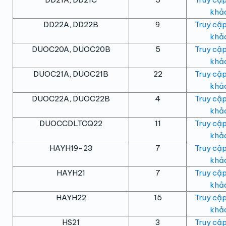
khảo
DD22A, DD22B
9
Truy cập
khảo
DUOC20A, DUOC20B
5
Truy cập
khảo
DUOC21A, DUOC21B
22
Truy cập
khảo
DUOC22A, DUOC22B
4
Truy cập
khảo
DUOCCDLTCQ22
11
Truy cập
khảo
HAYH19-23
7
Truy cập
khảo
HAYH21
7
Truy cập
khảo
HAYH22
15
Truy cập
khảo
HS21
3
Truy cập