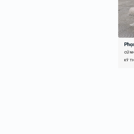
Phạ
CỬ N
KỸ T