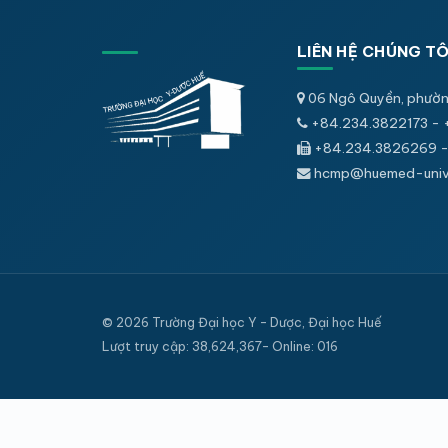
LIÊN HỆ CHÚNG TÔ
06 Ngô Quyền, phườn
+84.234.3822173 - 
+84.234.3826269 -
hcmp@huemed-univ.
© 2026 Trường Đại học Y - Dược, Đại học Huế
Lượt truy cập: 38,624,367- Online: 016