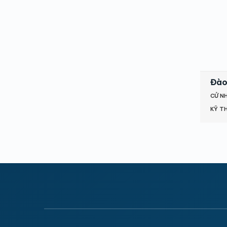
Đào
CỬ N
KỸ T