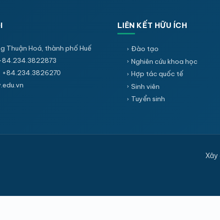
I
LIÊN KẾT HỮU ÍCH
g Thuận Hoá, thành phố Huế
Đào tạo
+84.234.3822873
Nghiên cứu khoa học
 +84.234.3826270
Hợp tác quốc tế
edu.vn
Sinh viên
Tuyển sinh
Xây 