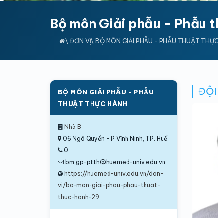
Bộ môn Giải phẫu - Phẫu t
\
ĐƠN VỊ
\
BỘ MÔN GIẢI PHẪU - PHẪU THUẬT THỰ
ĐỘI
BỘ MÔN GIẢI PHẪU - PHẪU
THUẬT THỰC HÀNH
Nhà B
06 Ngô Quyền – P Vĩnh Ninh, TP. Huế
0
bm.gp-ptth@huemed-univ.edu.vn
https://huemed-univ.edu.vn/don-
vi/bo-mon-giai-phau-phau-thuat-
thuc-hanh-29