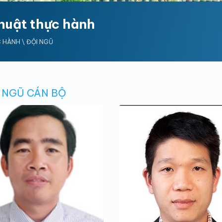
huật thực hành
C HÀNH
\ ĐỘI NGŨ
 NGŨ CÁN BỘ