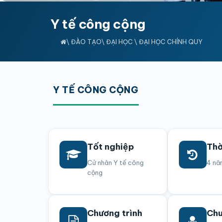
Y tế công cộng
\
ĐÀO TẠO
\
ĐẠI HỌC
\
ĐẠI HỌC CHÍNH QUY
Y TẾ CÔNG CỘNG
Tốt nghiệp
Thờ
Cử nhân Y tế công
4 nă
cộng
Chương trình
Chu