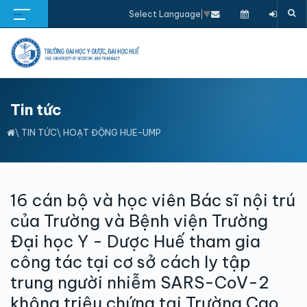
Select Language
▼
Tin tức
\
TIN TỨC
\
HOẠT ĐỘNG HUE-UMP
16 cán bộ và học viên Bác sĩ nội trú
của Trường và Bệnh viện Trường
Đại học Y - Dược Huế tham gia
công tác tại cơ sở cách ly tập
trung người nhiễm SARS-CoV-2
không triệu chứng tại Trường Cao