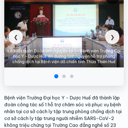
❮
❯
Lễ xuất quân Đoàn tình nguyện số 1 - Bệnh viện Trường Đại
học Y - Dược Huế lên đường tình nguyện hỗ trợ phòng
chống dịch tại Bệnh viện dã chiến tỉnh Thừa Thiên Huế
Bệnh viện Trường Đại học Y - Dược Huế đã thành lập
đoàn công tác số 1 hỗ trợ chăm sóc và phục vụ bệnh
nhân tại cơ sở cách ly tập trung phòng chống dịch tại
cơ sở cách ly tập trung người nhiễm SARS-CoV-2
không triệu chứng tại Trường Cao đẳng nghề số 23