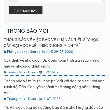
TÌM THÔNG BÁO
THÔNG BÁO MỚI
THÔNG BÁO VỀ VIỆC BẢO VỆ LUẬN ÁN TIẾN SĨ Y HỌC
CẤP ĐẠI HỌC HUẾ - NSC DƯƠNG MINH TRÍ
Phòng Đào tạo Sau đại học -
29-07-2026
Quy định về nhà giáo hợp đồng toàn thời gian sau khi nghỉ
hưu và nhà giáo thỉnh giảng
Trường ĐH Y - Dược -
15-07-2026
Thông báo về mức thu học phí đối với đào tạo sau đại học
trình độ Tiến sĩ chuyên ngành Y tế công cộng bằng tiếng
Anh
Trường ĐH Y - Dược -
14-07-2026
TB Về việc công bố ngưỡng bảo đảm chất lượng đầu vào