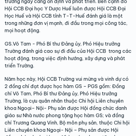
trường ngày càng ổn định và phát triển. Bên cạnh đó
Hội CCB Đại học Y Dược Huế luôn được Hội CCB Đại
Học Huế và Hội CCB tỉnh T-T-Huế đánh giá là một
trong những đơn vị mạnh, đi đầu trong mọi công tác,
mọi hoạt động.
GS.Võ Tam - Phó Bí thư Đảng ủy, Phó Hiệu trưởng
Trường đánh giá cao sự đi đầu của Hội CCB trong các
hoạt động, trong việc định hướng, xây dựng và phát
triển Trường.
Năm học này, Hội CCB Trường vui mừng và vinh dự có
2 đồng chí đạt được học hàm GS – PGS gồm: Đồng
chí Võ Tam, Phó Bí thư Đảng ủy, Phó Hiệu trưởng
Trường, là cựu quân nhân thuộc Chi hội Liên chuyên
khoa Ngoại– Nội- Phụ sản được Hội đồng chức danh
giáo sư Nhà nước phong tặng học hàm GS; và đồng
chí Trương Quang Vinh, Bộ môn phụ sản, thuộc Chi hội
Liên chuyên khoa Ngoại- Nội – Phụ sản được Hội