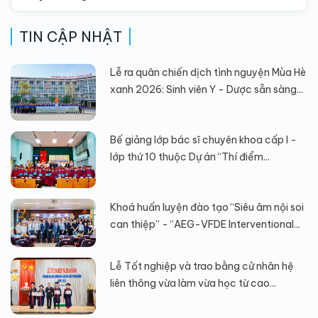
TIN CẬP NHẬT
Lễ ra quân chiến dịch tình nguyện Mùa Hè
xanh 2026: Sinh viên Y - Dược sẵn sàng...
Bế giảng lớp bác sĩ chuyên khoa cấp I -
lớp thứ 10 thuộc Dự án “Thí điểm...
Khoá huấn luyện đào tạo “Siêu âm nội soi
can thiệp” - “AEG-VFDE Interventional...
Lễ Tốt nghiệp và trao bằng cử nhân hệ
liên thông vừa làm vừa học từ cao...