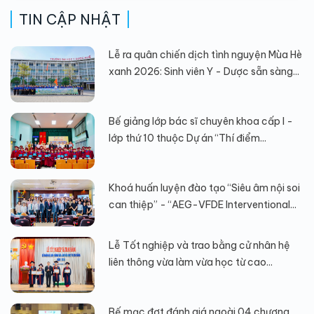
TIN CẬP NHẬT
Lễ ra quân chiến dịch tình nguyện Mùa Hè
xanh 2026: Sinh viên Y - Dược sẵn sàng...
Bế giảng lớp bác sĩ chuyên khoa cấp I -
lớp thứ 10 thuộc Dự án “Thí điểm...
Khoá huấn luyện đào tạo “Siêu âm nội soi
can thiệp” - “AEG-VFDE Interventional...
Lễ Tốt nghiệp và trao bằng cử nhân hệ
liên thông vừa làm vừa học từ cao...
Bế mạc đợt đánh giá ngoài 04 chương