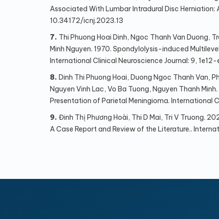
Associated With Lumbar Intradural Disc Herniation: A 
10.34172/icnj.2023.13
7.
Thi Phuong Hoai Dinh, Ngoc Thanh Van Duong, Tro
Minh Nguyen. 1970. Spondylolysis-induced Multileve
International Clinical Neuroscience Journal: 9, 1e12-
8.
Dinh Thi Phuong Hoai, Duong Ngoc Thanh Van, Ph
Nguyen Vinh Lac, Vo Ba Tuong, Nguyen Thanh Minh.
Presentation of Parietal Meningioma. International C
9.
Đinh Thị Phương Hoài, Thi D Mai, Tri V Truong. 2
A Case Report and Review of the Literature.. Internat