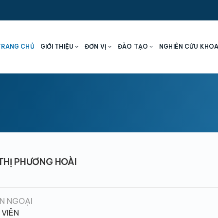
TRANG CHỦ
GIỚI THIỆU
ĐƠN VỊ
ĐÀO TẠO
NGHIÊN CỨU KHO
THỊ PHƯƠNG HOÀI
N NGOẠI
 VIÊN