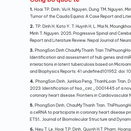
1.
Hoai TP. Dinh, Vu H. Nguyen, Dung TM. Nguyen, Min
Tumor of the Cauda Equina: A Case Report and Litera
2.
TP. Dinh H, Kato Y, T. Huynh H, L. Mai N, Moungkhou
Minh T. Nguyen. 2025. Progressive Spinal and Cereb
Report and Literature Review. Nepal Journal of Neuro
3.
PhongSon Dinh ChauMyThanh Tran ThiPhuongHoai D
Identification and assessment of hub genes and miR
interactions in latent tuberculosis based on Micro
and Biophysics Reports: 41 undefined101952. doi: 1
4.
PhongSon Dinh, JunHua Peng, ThanhLoan Tran, 
2023. Identification of hsa_circ_0001445 of a no
coronary heart disease. Frontiers in Cardiovascular
5.
PhongSon Dinh, ChauMyThanh Tran, ThiPhuongHoa
a ceRNA to participate in coronary heart disease p
ETS1.. Journal of Biomolecular Structure and Dynam
6.
Hieu T. Le, Hoai T.P. Dinh, Quynh H.T. Pham, Hoang 