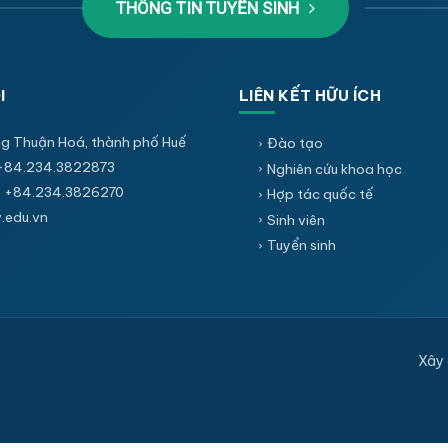
THÔNG TIN TUYỂN SINH
I
LIÊN KẾT HỮU ÍCH
g Thuận Hoá, thành phố Huế
Đào tạo
+84.234.3822873
Nghiên cứu khoa học
 +84.234.3826270
Hợp tác quốc tế
edu.vn
Sinh viên
Tuyển sinh
Xây 