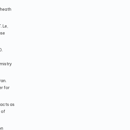
Sheath
. Le,
ase
0.
emistry
an.
r for
acts as
 of
on