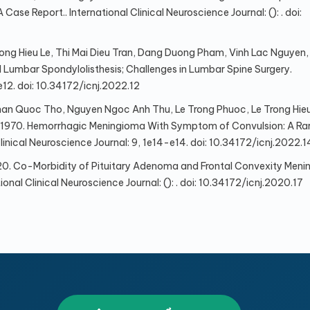
Case Report.. International Clinical Neuroscience Journal: (): . doi:
ng Hieu Le, Thi Mai Dieu Tran, Dang Duong Pham, Vinh Lac Nguyen
l Lumbar Spondylolisthesis; Challenges in Lumbar Spine Surgery.
e12. doi: 10.34172/icnj.2022.12
an Quoc Tho, Nguyen Ngoc Anh Thu, Le Trong Phuoc, Le Trong Hieu
 1970. Hemorrhagic Meningioma With Symptom of Convulsion: A Ra
linical Neuroscience Journal: 9, 1e14-e14. doi: 10.34172/icnj.2022.1
020. Co-Morbidity of Pituitary Adenoma and Frontal Convexity Meni
ional Clinical Neuroscience Journal: (): . doi: 10.34172/icnj.2020.17