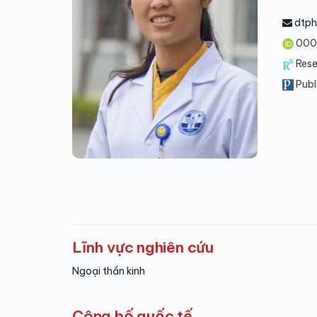
dtph
000
Res
Publ
Lĩnh vực nghiên cứu
Ngoại thần kinh
Công bố quốc tế