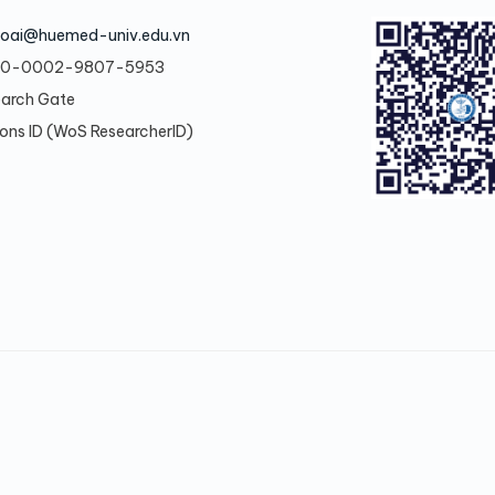
oai@huemed-univ.edu.vn
0-0002-9807-5953
earch Gate
ons ID (WoS ResearcherID)