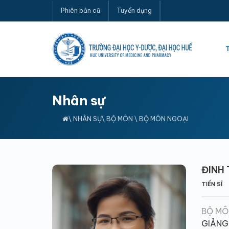
Phiên bản cũ
Tuyển dụng
Nhân sự
\
NHÂN SỰ
\
BỘ MÔN
\
BỘ MÔN NGOẠI
ĐINH 
TIẾN SĨ
BỘ MÔ
GIẢNG