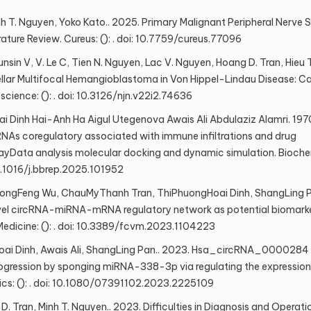
h T. Nguyen, Yoko Kato.. 2025. Primary Malignant Peripheral Nerve 
ture Review. Cureus: (): . doi: 10.7759/cureus.77096
nsin V, V. Le C, Tien N. Nguyen, Lac V. Nguyen, Hoang D. Tran, Hieu T
ellar Multifocal Hemangioblastoma in Von Hippel-Lindau Disease: C
science: (): . doi: 10.3126/njn.v22i2.74636
inh Hai-Anh Ha Aigul Utegenova Awais Ali Abdulaziz Alamri. 197
NAs coregulatory associated with immune infiltrations and drug
arrayData analysis molecular docking and dynamic simulation. Bioch
0.1016/j.bbrep.2025.101952
DongFeng Wu, ChauMyThanh Tran, ThiPhuongHoai Dinh, ShangLing P
vel circRNA-miRNA-mRNA regulatory network as potential biomarke
 Medicine: (): . doi: 10.3389/fcvm.2023.1104223
i Dinh, Awais Ali, ShangLing Pan.. 2023. Hsa_circRNA_0000284 
rogression by sponging miRNA-338-3p via regulating the expression
ics: (): . doi: 10.1080/07391102.2023.2225109
D. Tran, Minh T. Nguyen.. 2023. Difficulties in Diagnosis and Operati