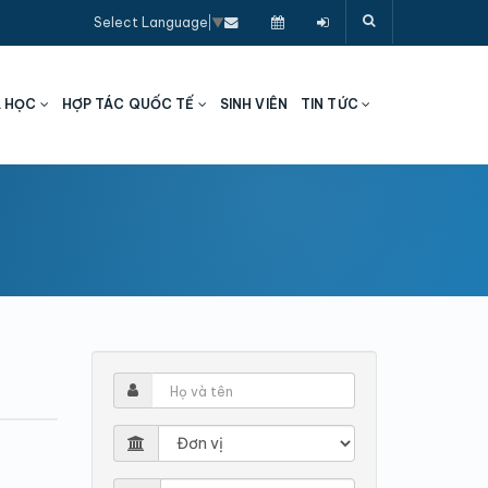
Select Language
▼
A HỌC
HỢP TÁC QUỐC TẾ
SINH VIÊN
TIN TỨC