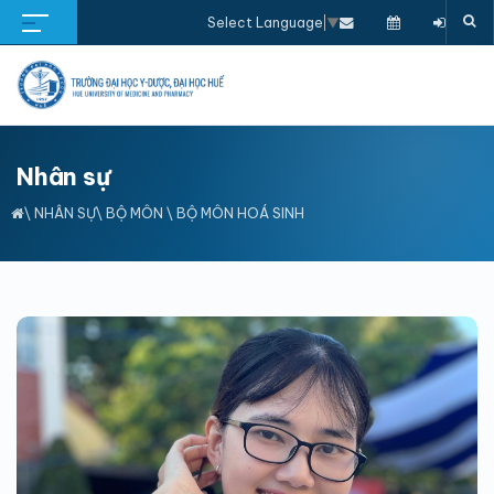
Select Language
▼
Nhân sự
\
NHÂN SỰ
\
BỘ MÔN
\
BỘ MÔN HOÁ SINH