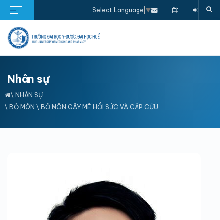
Select Language
▼
Nhân sự
\
NHÂN SỰ
\
BỘ MÔN
\
BỘ MÔN GÂY MÊ HỒI SỨC VÀ CẤP CỨU