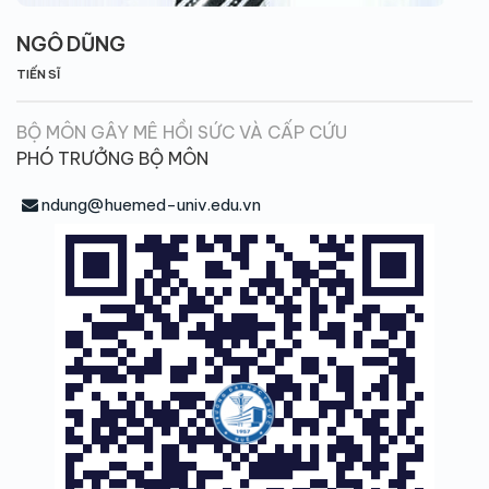
NGÔ DŨNG
TIẾN SĨ
BỘ MÔN GÂY MÊ HỒI SỨC VÀ CẤP CỨU
PHÓ TRƯỞNG BỘ MÔN
ndung@huemed-univ.edu.vn