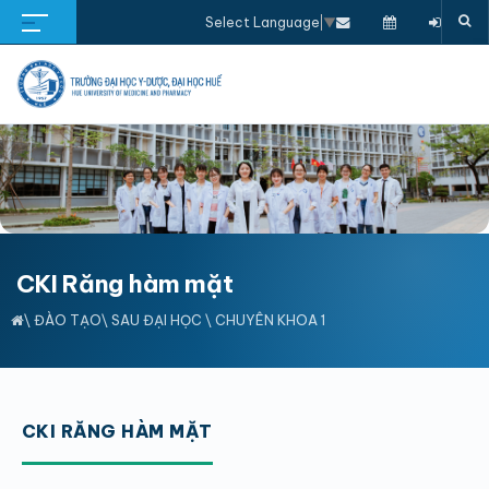
Select Language
▼
CKI Răng hàm mặt
\
ĐÀO TẠO
\
SAU ĐẠI HỌC
\
CHUYÊN KHOA 1
CKI RĂNG HÀM MẶT