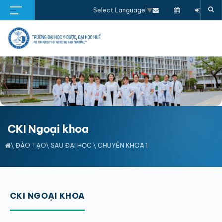
Select Language
▼
CKI Ngoại khoa
\
ĐÀO TẠO
\
SAU ĐẠI HỌC
\
CHUYÊN KHOA 1
CKI NGOẠI KHOA