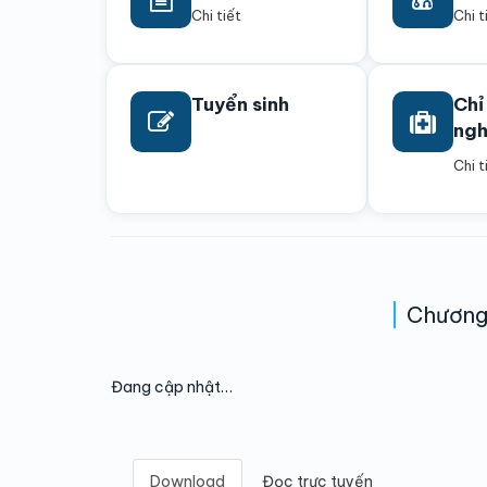
Chi tiết
Chi t
Tuyển sinh
Chỉ
ng
Chi t
Chương 
Đang cập nhật…
Download
Đọc trực tuyến