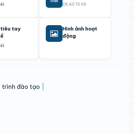
iết
CK 60 73 05
 tiêu tay
Hình ảnh hoạt
hề
động
iết
trình đào tạo