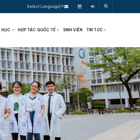
Select Language
▼
A HỌC
HỢP TÁC QUỐC TẾ
SINH VIÊN
TIN TỨC