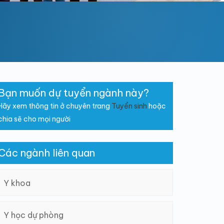
Bạn muốn dự tuyển ngành này?
Hãy xem thông tin ở chuyên trang
Tuyển sinh
hoặc
chia sẽ cho mọi người
Các ngành liên quan
Y khoa
Y học dự phòng