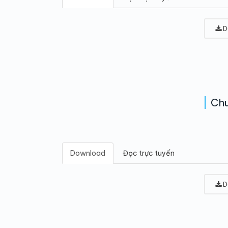
D
Chu
Download
Đọc trực tuyến
D