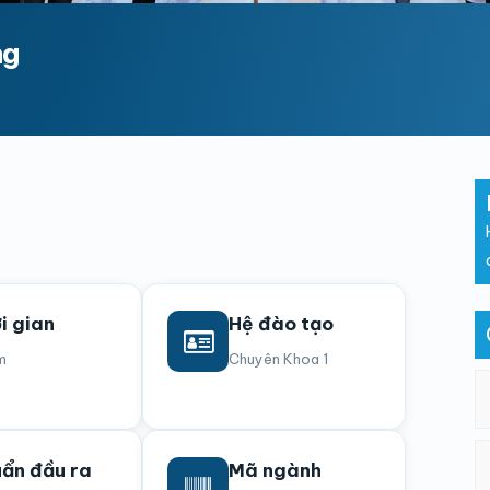
ng
i gian
Hệ đào tạo
m
Chuyên Khoa 1
ẩn đầu ra
Mã ngành