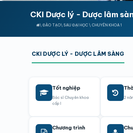
CKI Dược lý - Dược lâm sà
\
ĐÀO TẠO
\
SAU ĐẠI HỌC
\
CHUYÊN KHOA 1
CKI DƯỢC LÝ - DƯỢC LÂM SÀNG
Tốt nghiệp
Thờ
Bác sĩ Chuyên khoa
2 nă
cấp I
Chương trình
Chu