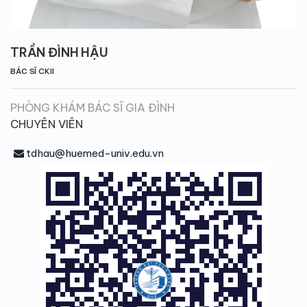
TRẦN ĐÌNH HẬU
BÁC SĨ CKII
PHÒNG KHÁM BÁC SĨ GIA ĐÌNH
CHUYÊN VIÊN
tdhau@huemed-univ.edu.vn