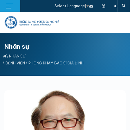
Select Language
▼
Nhân sự
\
NHÂN SỰ
\
BỆNH VIỆN
\
PHÒNG KHÁM BÁC SĨ GIA ĐÌNH