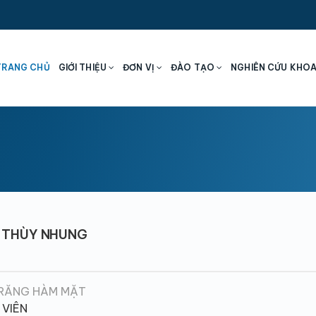
TRANG CHỦ
GIỚI THIỆU
ĐƠN VỊ
ĐÀO TẠO
NGHIÊN CỨU KHO
À THÙY NHUNG
RĂNG HÀM MẶT
 VIÊN