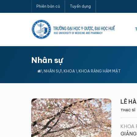
Phiên bản cũ
Tuyển dụng
Nhân sự
\
NHÂN SỰ
\
KHOA
\
KHOA RĂNG HÀM MẶT
LÊ H
THẠC SĨ
KHOA 
GIẢNG