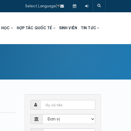
Select Language
▼
A HỌC
HỢP TÁC QUỐC TẾ
SINH VIÊN
TIN TỨC