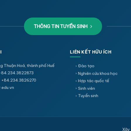
THÔNG TIN TUYỂN SINH
I
LIÊN KẾT HỮU ÍCH
g Thuận Hoá, thành phố Huế
Đào tạo
+84.234.3822873
Nghiên cứu khoa học
 +84.234.3826270
Hợp tác quốc tế
edu.vn
Sinh viên
Tuyển sinh
Xây 