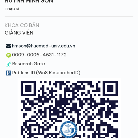
HUỲNH MINH SƠN
THẠC SĨ
KHOA CƠ BẢN
GIẢNG VIÊN
hmson@huemed-univ.edu.vn
0009-0006-4631-1172
Research Gate
Publons ID (WoS ResearcherID)