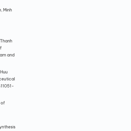
, Minh
 Thanh
f
cam and
 Huu
ceutical
/s11051-
 of
ynthesis