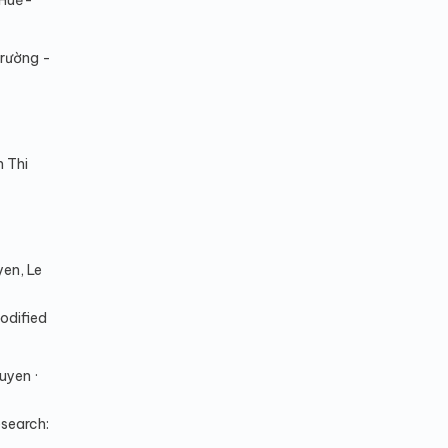
 Huế-
Trường -
 Thi
en, Le
modified
uyen ·
esearch: