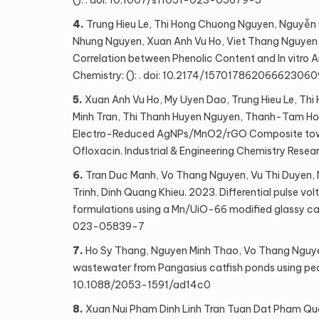
(): . doi: 10.1007/s11051-023-05679-5
4.
Trung Hieu Le, Thi Hong Chuong Nguyen, Nguyễn 
Nhung Nguyen, Xuan Anh Vu Ho, Viet Thang Nguyen, 
Correlation between Phenolic Content and In vitro An
Chemistry: (): . doi: 10.2174/15701786206662306
5.
Xuan Anh Vu Ho, My Uyen Dao, Trung Hieu Le, Th
Minh Tran, Thi Thanh Huyen Nguyen, Thanh-Tam Ho,
Electro-Reduced AgNPs/MnO2/rGO Composite toward
Ofloxacin. Industrial & Engineering Chemistry Resear
6.
Tran Duc Manh, Vo Thang Nguyen, Vu Thi Duyen,
Trinh, Dinh Quang Khieu. 2023. Differential pulse
formulations using a Mn/UiO-66 modified glassy carb
023-05839-7
7.
Ho Sy Thang, Nguyen Minh Thao, Vo Thang Nguye
wastewater from Pangasius catfish ponds using peat-
10.1088/2053-1591/ad14c0
8.
Xuan Nui Pham Dinh Linh Tran Tuan Dat Pham Qua