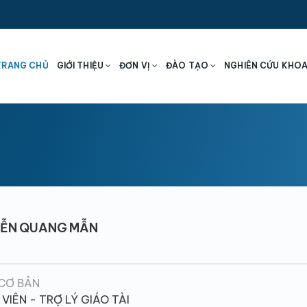
TRANG CHỦ
GIỚI THIỆU
ĐƠN VỊ
ĐÀO TẠO
NGHIÊN CỨU KHO
ỄN QUANG MẪN
CƠ BẢN
VIÊN - TRỢ LÝ GIÁO TÀI