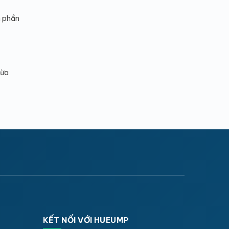
h phần
hừa
KẾT NỐI VỚI HUEUMP