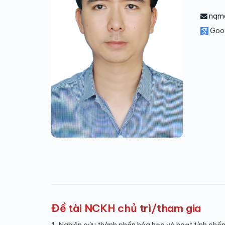
nqma
Goo
Đề tài NCKH chủ trì/tham gia