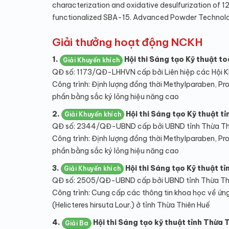
characterization and oxidative desulfurization of
functionalized SBA-15. Advanced Powder Technology
Giải thưởng hoạt động NCKH
1.
Hội thi Sáng tạo Kỹ thuật t
Giải Khuyến khích
QĐ số: 1173/QĐ-LHHVN cấp bởi Liên hiệp các Hội 
Công trình: Định lượng đồng thời Methylparaben, Pro
phần bằng sắc ký lỏng hiệu năng cao
2.
Hội thi Sáng tạo Kỹ thuật tỉ
Giải Khuyến khích
QĐ số: 2344/QĐ-UBND cấp bởi UBND tỉnh Thừa Th
Công trình: Định lượng đồng thời Methylparaben, Pro
phần bằng sắc ký lỏng hiệu năng cao
3.
Hội thi Sáng tạo Kỹ thuật t
Giải Khuyến khích
QĐ số: 2505/QĐ-UBND cấp bởi UBND tỉnh Thừa Th
Công trình: Cung cấp các thông tin khoa học về ứn
(Helicteres hirsuta Lour.) ở tỉnh Thừa Thiên Huế
4.
Hội thi Sáng tạo kỹ thuật tỉnh Thừa 
Giải Ba