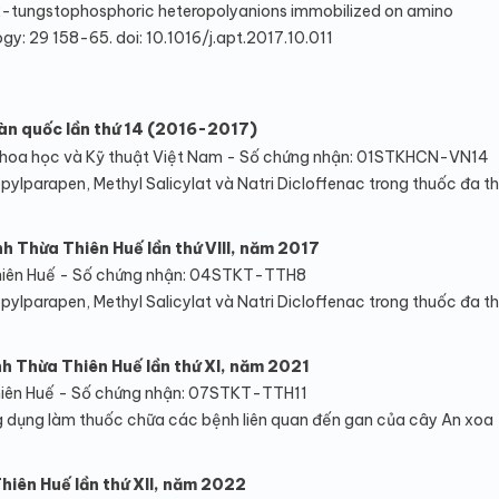
 12-tungstophosphoric heteropolyanions immobilized on amino
: 29 158-65. doi: 10.1016/j.apt.2017.10.011
oàn quốc lần thứ 14 (2016-2017)
Khoa học và Kỹ thuật Việt Nam - Số chứng nhận: 01STKHCN-VN14
pylparapen, Methyl Salicylat và Natri Dicloffenac trong thuốc đa t
nh Thừa Thiên Huế lần thứ VIII, năm 2017
iên Huế - Số chứng nhận: 04STKT-TTH8
pylparapen, Methyl Salicylat và Natri Dicloffenac trong thuốc đa t
ỉnh Thừa Thiên Huế lần thứ XI, năm 2021
iên Huế - Số chứng nhận: 07STKT-TTH11
g dụng làm thuốc chữa các bệnh liên quan đến gan của cây An xoa
Thiên Huế lần thứ XII, năm 2022