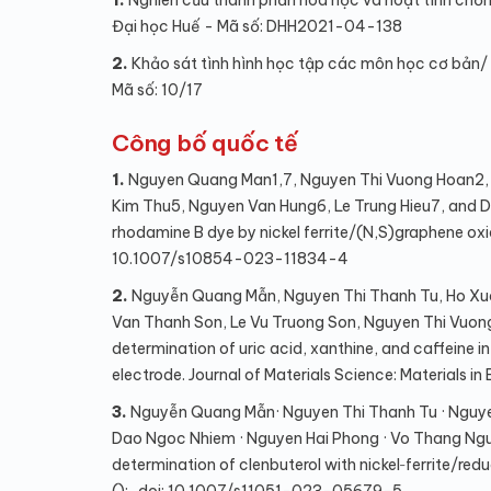
1.
Nghiên cứu thành phần hóa học và hoạt tính chốn
Đại học Huế - Mã số: DHH2021-04-138
2.
Khảo sát tình hình học tập các môn học cơ bản/
Mã số: 10/17
Công bố quốc tế
1.
Nguyen Quang Man1,7, Nguyen Thi Vuong Hoan2, 
Kim Thu5, Nguyen Van Hung6, Le Trung Hieu7, and D
rhodamine B dye by nickel ferrite/(N,S)graphene oxide.
10.1007/s10854-023-11834-4
2.
Nguyễn Quang Mẫn, Nguyen Thi Thanh Tu, Ho Xua
Van Thanh Son, Le Vu Truong Son, Nguyen Thi Vuon
determination of uric acid, xanthine, and caffeine 
electrode. Journal of Materials Science: Materials 
3.
Nguyễn Quang Mẫn· Nguyen Thi Thanh Tu · Nguyen
Dao Ngoc Nhiem · Nguyen Hai Phong · Vo Thang Nguy
determination of clenbuterol with nickel‑ferrite/re