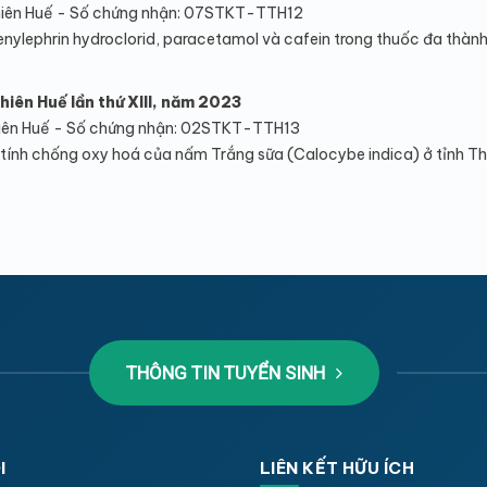
iên Huế - Số chứng nhận: 07STKT-TTH12
henylephrin hydroclorid, paracetamol và cafein trong thuốc đa thàn
hiên Huế lần thứ XIII, năm 2023
iên Huế - Số chứng nhận: 02STKT-TTH13
 tính chống oxy hoá của nấm Trắng sữa (Calocybe indica) ở tỉnh T
THÔNG TIN TUYỂN SINH
I
LIÊN KẾT HỮU ÍCH