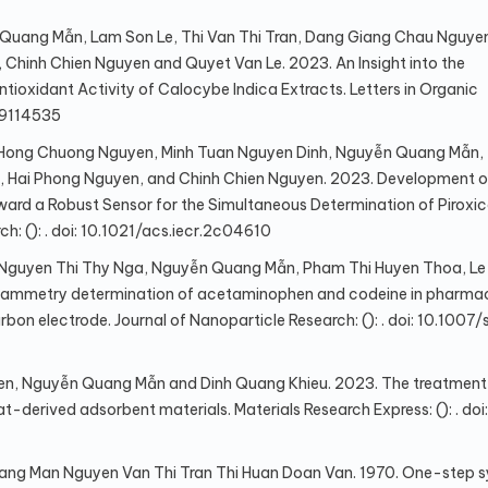
Quang Mẫn, Lam Son Le, Thi Van Thi Tran, Dang Giang Chau Nguyen
Chinh Chien Nguyen and Quyet Van Le. 2023. An Insight into the
tioxidant Activity of Calocybe Indica Extracts. Letters in Organic
09114535
i Hong Chuong Nguyen, Minh Tuan Nguyen Dinh, Nguyễn Quang Mẫn,
 Hai Phong Nguyen, and Chinh Chien Nguyen. 2023. Development o
 a Robust Sensor for the Simultaneous Determination of Piroxi
ch: (): . doi: 10.1021/acs.iecr.2c04610
 Nguyen Thi Thy Nga, Nguyễn Quang Mẫn, Pham Thi Huyen Thoa, Le
 voltammetry determination of acetaminophen and codeine in pharma
on electrode. Journal of Nanoparticle Research: (): . doi: 10.1007
n, Nguyễn Quang Mẫn and Dinh Quang Khieu. 2023. The treatment
derived adsorbent materials. Materials Research Express: (): . doi:
ng Man Nguyen Van Thi Tran Thi Huan Doan Van. 1970. One-step s