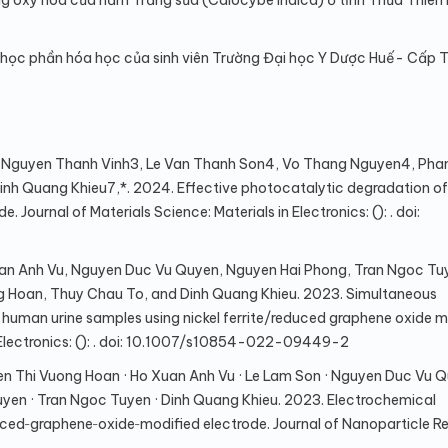
g oxy hóa của nấm Trắng sữa (Calocybe indica) ở tỉnh Thừa Thiên
 học phần hóa học của sinh viên Trường Đại học Y Dược Huế- Cấp 
Nguyen Thanh Vinh3, Le Van Thanh Son4, Vo Thang Nguyen4, Phan
inh Quang Khieu7,*. 2024. Effective photocatalytic degradation of
 Journal of Materials Science: Materials in Electronics: (): . doi:
n Anh Vu, Nguyen Duc Vu Quyen, Nguyen Hai Phong, Tran Ngoc Tuy
g Hoan, Thuy Chau To, and Dinh Quang Khieu. 2023. Simultaneous
in human urine samples using nickel ferrite/reduced graphene oxide 
in Electronics: (): . doi: 10.1007/s10854-022-09449-2
 Thi Vuong Hoan · Ho Xuan Anh Vu · Le Lam Son · Nguyen Duc Vu Q
en · Tran Ngoc Tuyen · Dinh Quang Khieu. 2023. Electrochemical
duced‑graphene‑oxide‑modified electrode. Journal of Nanoparticle R