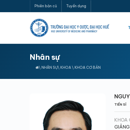
Phiên bản cũ
Tuyển dụng
Nhân sự
\
NHÂN SỰ
\
KHOA
\
KHOA CƠ BẢN
NGUY
TIẾN SĨ
KHOA 
GIẢNG 