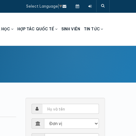
Select Language
▼
A HỌC
HỢP TÁC QUỐC TẾ
SINH VIÊN
TIN TỨC