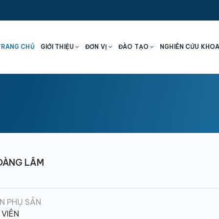
TRANG CHỦ
GIỚI THIỆU
ĐƠN VỊ
ĐÀO TẠO
NGHIÊN CỨU KHO
OÀNG LÂM
N PHỤ SẢN
 VIÊN