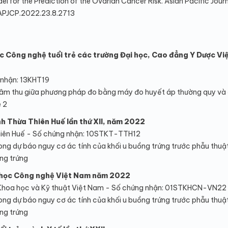
for the Prediction of the Ovarian Cancer Risk. Asian Pacific Journ
57/APJCP.2022.23.8.2713
ọc Công nghệ tuổi trẻ các trường Đại học, Cao đẳng Y Dược V
 nhận: 13KHT19
áp tâm thu giữa phương pháp đo bằng máy đo huyết áp thường quy và
 2
ỉnh Thừa Thiên Huế lần thứ XII, năm 2022
iên Huế - Số chứng nhận: 10STKT-TTH12
rong dự báo nguy cơ ác tính của khối u buồng trứng trước phẫu thuậ
ng trứng
 học Công nghệ Việt Nam năm 2022
 Khoa học và Kỹ thuật Việt Nam - Số chứng nhận: 01STKHCN-VN22
rong dự báo nguy cơ ác tính của khối u buồng trứng trước phẫu thuậ
ng trứng