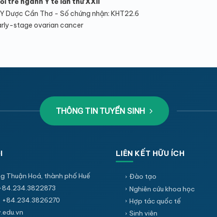
i trẻ ngành Y tế lần thứ XXII
Y Dược Cần Thơ - Số chứng nhận: KHT22.6
Early-stage ovarian cancer
THÔNG TIN TUYỂN SINH
I
LIÊN KẾT HỮU ÍCH
g Thuận Hoá, thành phố Huế
Đào tạo
+84.234.3822873
Nghiên cứu khoa học
 +84.234.3826270
Hợp tác quốc tế
edu.vn
Sinh viên