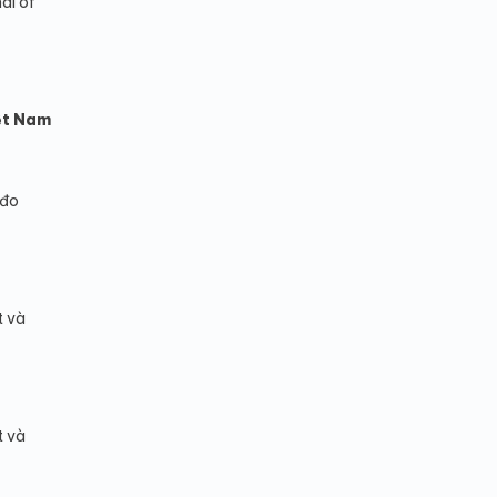
al of
iệt Nam
 đo
t và
t và