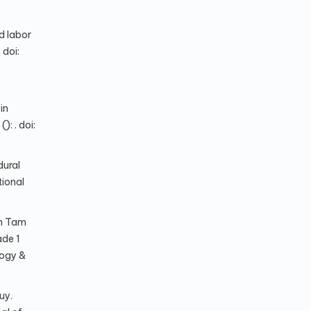
d labor
 doi:
in
: . doi:
dural
tional
nh Tam
ade 1
logy &
uy.