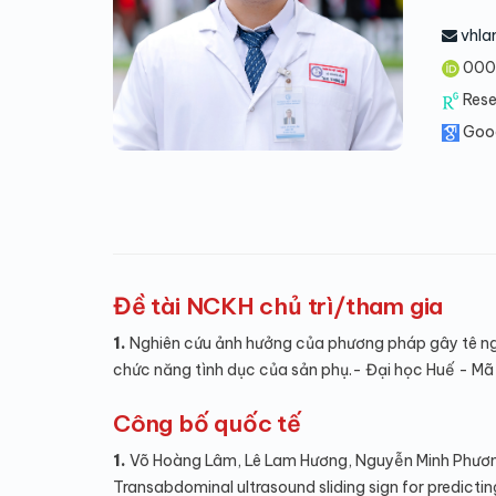
vhla
000
Res
Goo
Đề tài NCKH chủ trì/tham gia
1.
Nghiên cứu ảnh hưởng của phương pháp gây tê n
chức năng tình dục của sản phụ.- Đại học Huế - 
Công bố quốc tế
1.
Võ Hoàng Lâm, Lê Lam Hương, Nguyễn Minh Phươn
Transabdominal ultrasound sliding sign for predicti