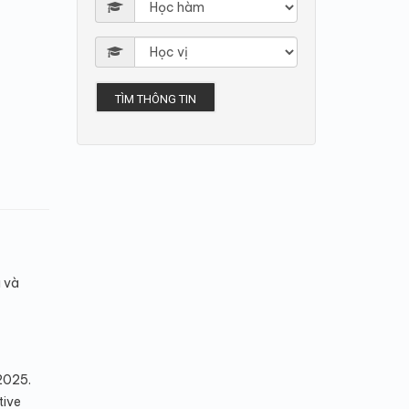
TÌM THÔNG TIN
 và
2025.
tive