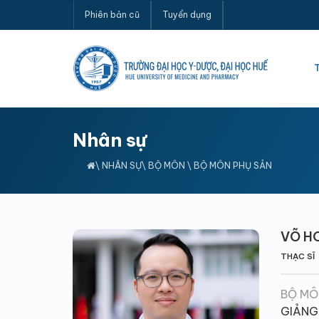
Phiên bản cũ
Tuyển dụng
Nhân sự
\
NHÂN SỰ
\
BỘ MÔN
\
BỘ MÔN PHỤ SẢN
VÕ H
THẠC SĨ
BỘ MÔ
GIẢNG