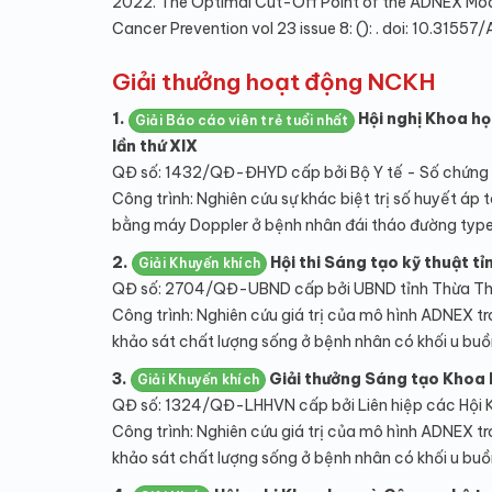
2022. The Optimal Cut-Off Point of the ADNEX Model 
Cancer Prevention vol 23 issue 8: (): . doi: 10.315
Giải thưởng hoạt động NCKH
1.
Hội nghị Khoa h
Giải Báo cáo viên trẻ tuổi nhất
lần thứ XIX
QĐ số: 1432/QĐ-ĐHYD cấp bởi Bộ Y tế - Số chứng
Công trình: Nghiên cứu sự khác biệt trị số huyết 
bằng máy Doppler ở bệnh nhân đái tháo đường type
2.
Hội thi Sáng tạo kỹ thuật t
Giải Khuyến khích
QĐ số: 2704/QĐ-UBND cấp bởi UBND tỉnh Thừa Th
Công trình: Nghiên cứu giá trị của mô hình ADNEX t
khảo sát chất lượng sống ở bệnh nhân có khối u buồ
3.
Giải thưởng Sáng tạo Khoa
Giải Khuyến khích
QĐ số: 1324/QĐ-LHHVN cấp bởi Liên hiệp các Hội
Công trình: Nghiên cứu giá trị của mô hình ADNEX t
khảo sát chất lượng sống ở bệnh nhân có khối u buồ