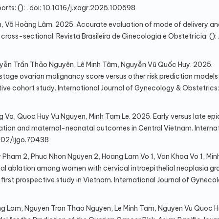
ts: (): . doi: 10.1016/j.xagr.2025.100598
 Võ Hoàng Lâm. 2025. Accurate evaluation of mode of delivery an
ross-sectional. Revista Brasileira de Ginecologia e Obstetrícia: (): .
yễn Trần Thảo Nguyên, Lê Minh Tâm, Nguyễn Vũ Quốc Huy. 2025.
age ovarian malignancy score versus other risk prediction models 
 cohort study. International Journal of Gynecology & Obstetrics: ()
o, Quoc Huy Vu Nguyen, Minh Tam Le. 2025. Early versus late epi
ration and maternal-neonatal outcomes in Central Vietnam. Interna
.1002/ijgo.70438
y Pham 2, Phuc Nhon Nguyen 2, Hoang Lam Vo 1, Van Khoa Vo 1, Mi
al ablation among women with cervical intraepithelial neoplasia gr
irst prospective study in Vietnam. International Journal of Gyneco
g Lam, Nguyen Tran Thao Nguyen, Le Minh Tam, Nguyen Vu Quoc H