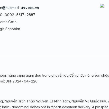
m@huemed-univ.edu.vn
0-0002-8617-2887
earch Gate
gle Schoolar
goài màng cứng giảm đau trong chuyển dạ đến chức năng sàn chậu
Mã số: DHH2024-04-226
g, Nguyễn Trần Thảo Nguyên, Lê Minh Tâm, Nguyễn Vũ Quốc Huy. 
ng intra-abdominal adhesions in repeat cesarean delivery: A prospec