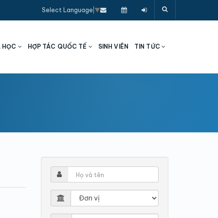
Select Language
▼
A HỌC
HỢP TÁC QUỐC TẾ
SINH VIÊN
TIN TỨC