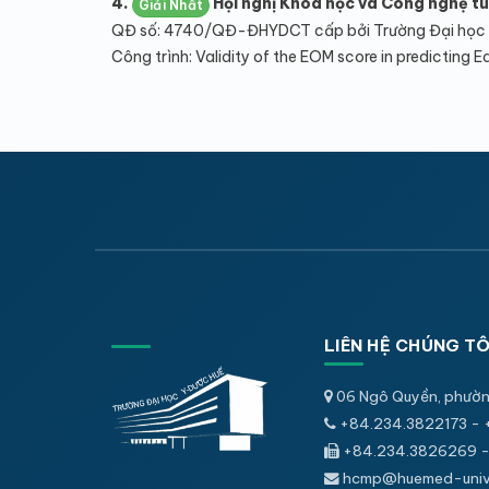
4.
Hội nghị Khoa học và Công nghệ tuổ
Giải Nhất
QĐ số: 4740/QĐ-ĐHYDCT cấp bởi Trường Đại học 
Công trình: Validity of the EOM score in predicting 
LIÊN HỆ CHÚNG TÔ
06 Ngô Quyền, phườn
+84.234.3822173 - 
+84.234.3826269 -
hcmp@huemed-univ.