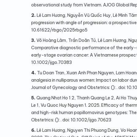
observational study from Vietnam. AJOG Global Repor
2.
Lê Lam Hương, Nguyễn Vũ Quốc Huy, Lê Minh Tâm,
progression with angle of progression: a prospective c
10.61622/rbgo/2025rbgo5
3.
Võ Hoàng Lâm, Trần Doãn Tú, Lê Lam Hương, Ngu
Comparative diagnostic performance of the early-st
early-stage ovarian cancer: A Vietnamese prospective
10.1002/ijgo.70383
4.
Tu Doan Tran, Xuan Anh Phan Nguyen, Lam Hoang V
analgesia in nulliparous women: Impact on labor du
Journal of Gynecology and Obstetrics: (): . doi: 10
5.
Quang Nhat Ho 1 2, Thanh Quang Le 2, Ai Ho Thu
Le 1, Vu Quoc Huy Nguyen 1. 2025. Efficacy of therm
and high-risk human papillomavirus genotypes: The f
Obstetrics: (): . doi: 10.1002/ijgo.70623
6.
Lê Lam Hương, Nguyen Thi Phuong Dung, Vo Hoan