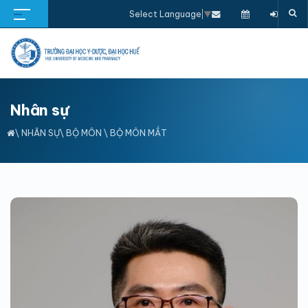
Select Language
▼
Nhân sự
\
NHÂN SỰ
\
BỘ MÔN
\
BỘ MÔN MẮT