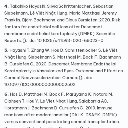
4.
Takahiko Hayashi, Silvia Schrittenlocher, Sebastian
Siebelmann, Lê Viết Nhật Hưng, Mario Matthaei, Jeremy
Franklin, Björn Bachmann, and Claus Cursiefen. 2020. Risk
factors for endothelial cell loss after Descemet
membrane endothelial keratoplasty (DMEK). Scientific
Reports: (): . doi: 10.1038/s41598-020-68023-0
5.
Hayashi T, Zhang W, Hos D, Schrittenlocher S, Lê Viết
Nhật Hưng, Siebelmann S, Matthaei M, Bock F, Bachmann
B, Cursiefen C.. 2020. Descemet Membrane Endothelial
Keratoplasty in Vascularized Eyes: Outcome and Effect on
Corneal Neovascularization. Cornea: (): . doi:
10.1097/ICO.0000000000002502
6.
Hos D, Matthaei M, Bock F, Maruyama K, Notara M,
Clahsen T, Hou Y, Le Viet Nhat Hung, Salabarria AC,
Horstmann J, Bachmann B, Cursiefen C.. 2019. Immune
reactions after modern lamellar (DALK, DSAEK, DMEK)
versus conventional penetrating corneal transplantation.