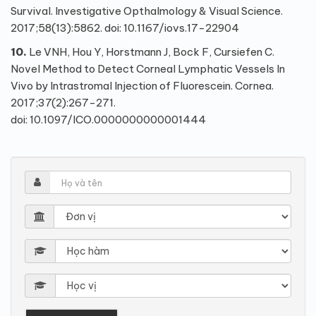
Survival. Investigative Opthalmology & Visual Science.
2017;58(13):5862. doi:
10.1167/iovs.17-22904
10.
Le VNH, Hou Y, Horstmann J, Bock F, Cursiefen C.
Novel Method to Detect Corneal Lymphatic Vessels In
Vivo by Intrastromal Injection of Fluorescein. Cornea.
2017;37(2):267-271.
doi:
10.1097/ICO.0000000000001444