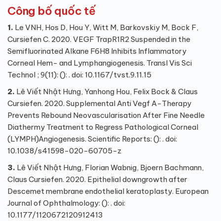
Công bố quốc tế
1.
Le VNH, Hos D, Hou Y, Witt M, Barkovskiy M, Bock F,
Cursiefen C. 2020. VEGF TrapR1R2 Suspended in the
Semifluorinated Alkane F6H8 Inhibits Inflammatory
Corneal Hem- and Lymphangiogenesis. Transl Vis Sci
Technol ; 9(11): (): . doi: 10.1167/tvst.9.11.15
2.
Lê Viết Nhật Hưng, Yanhong Hou, Felix Bock & Claus
Cursiefen. 2020. Supplemental Anti Vegf A-Therapy
Prevents Rebound Neovascularisation After Fine Needle
Diathermy Treatment to Regress Pathological Corneal
(LYMPH)Angiogenesis. Scientific Reports: (): . doi:
10.1038/s41598-020-60705-z
3.
Lê Viết Nhật Hưng, Florian Wabnig, Bjoern Bachmann,
Claus Cursiefen. 2020. Epithelial downgrowth after
Descemet membrane endothelial keratoplasty. European
Journal of Ophthalmology: (): . doi:
10.1177/1120672120912413