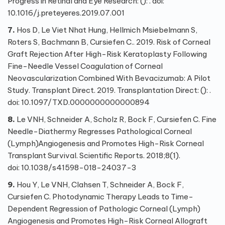
Progress in Retinal and Eye Research: (): . doi:
10.1016/j.preteyeres.2019.07.001
7.
Hos D, Le Viet Nhat Hung, Hellmich Msiebelmann S,
Roters S, Bachmann B, Cursiefen C.. 2019. Risk of Corneal
Graft Rejection After High-Risk Keratoplasty Following
Fine-Needle Vessel Coagulation of Corneal
Neovascularization Combined With Bevacizumab: A Pilot
Study. Transplant Direct. 2019. Transplantation Direct: (): .
doi: 10.1097/TXD.0000000000000894
8.
Le VNH, Schneider A, Scholz R, Bock F, Cursiefen C. Fine
Needle-Diathermy Regresses Pathological Corneal
(Lymph)Angiogenesis and Promotes High-Risk Corneal
Transplant Survival. Scientific Reports. 2018;8(1).
doi:
10.1038/s41598-018-24037-3
9.
Hou Y, Le VNH, Clahsen T, Schneider A, Bock F,
Cursiefen C. Photodynamic Therapy Leads to Time-
Dependent Regression of Pathologic Corneal (Lymph)
Angiogenesis and Promotes High-Risk Corneal Allograft