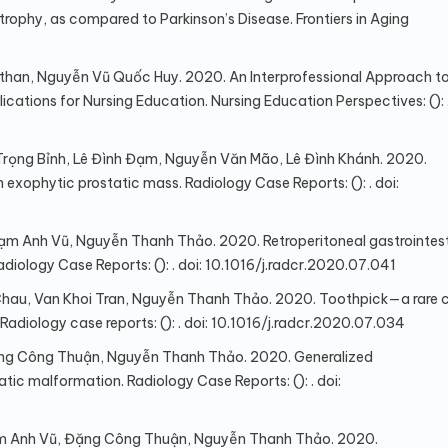
trophy, as compared to Parkinson’s Disease. Frontiers in Aging
than, Nguyễn Vũ Quốc Huy. 2020. An Interprofessional Approach t
cations for Nursing Education. Nursing Education Perspectives: (): .
rọng Bỉnh, Lê Đình Đạm, Nguyễn Văn Mão, Lê Đình Khánh. 2020.
 exophytic prostatic mass. Radiology Case Reports: (): . doi:
m Anh Vũ, Nguyễn Thanh Thảo. 2020. Retroperitoneal gastrointest
adiology Case Reports: (): . doi: 10.1016/j.radcr.2020.07.041
Chau, Van Khoi Tran, Nguyễn Thanh Thảo. 2020. Toothpick—a rare 
 Radiology case reports: (): . doi: 10.1016/j.radcr.2020.07.034
ặng Công Thuận, Nguyễn Thanh Thảo. 2020. Generalized
c malformation. Radiology Case Reports: (): . doi:
ạm Anh Vũ, Đặng Công Thuận, Nguyễn Thanh Thảo. 2020.