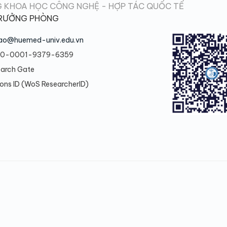
 KHOA HỌC CÔNG NGHỆ - HỢP TÁC QUỐC TẾ
RƯỞNG PHÒNG
ao@huemed-univ.edu.vn
0-0001-9379-6359
earch Gate
ons ID (WoS ResearcherID)