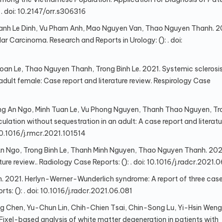
. doi: 10.2147/orr.s306316
hanh Le Dinh, Vu Pham Anh, Mao Nguyen Van, Thao Nguyen Thanh. 2
 Carcinoma. Research and Reports in Urology: (): . doi:
oan Le, Thao Nguyen Thanh, Trong Binh Le. 2021. Systemic sclerosi
 adult female: Case report and literature review. Respirology Case
ng An Ngo, Minh Tuan Le, Vu Phong Nguyen, Thanh Thao Nguyen, Tr
ulation without sequestration in an adult: A case report and literatu
 10.1016/j.rmcr.2021.101514
n Ngo, Trong Binh Le, Thanh Minh Nguyen, Thao Nguyen Thanh. 202
re review.. Radiology Case Reports: (): . doi: 10.1016/j.radcr.2021.
 2021. Herlyn-Werner-Wunderlich syndrome: A report of three case
: (): . doi: 10.1016/j.radcr.2021.06.081
Chen, Yu-Chun Lin, Chih-Chien Tsai, Chin-Song Lu, Yi-Hsin Weng,
xel-based analysis of white matter degeneration in patients with