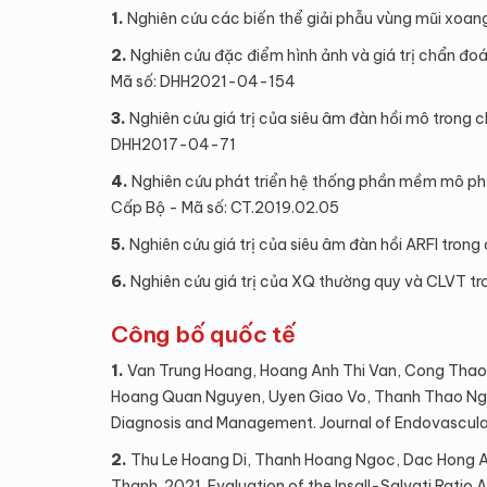
1.
Nghiên cứu các biến thể giải phẫu vùng mũi xoan
2.
Nghiên cứu đặc điểm hình ảnh và giá trị chẩn đoá
Mã số: DHH2021-04-154
3.
Nghiên cứu giá trị của siêu âm đàn hồi mô trong
DHH2017-04-71
4.
Nghiên cứu phát triển hệ thống phần mềm mô phỏ
Cấp Bộ - Mã số: CT.2019.02.05
5.
Nghiên cứu giá trị của siêu âm đàn hồi ARFI tron
6.
Nghiên cứu giá trị của XQ thường quy và CLVT t
Công bố quốc tế
1.
Van Trung Hoang, Hoang Anh Thi Van, Cong Thao T
Hoang Quan Nguyen, Uyen Giao Vo, Thanh Thao Nguye
Diagnosis and Management. Journal of Endovascula
2.
Thu Le Hoang Di, Thanh Hoang Ngoc, Dac Hong An
Thanh. 2021. Evaluation of the Insall-Salvati Ratio