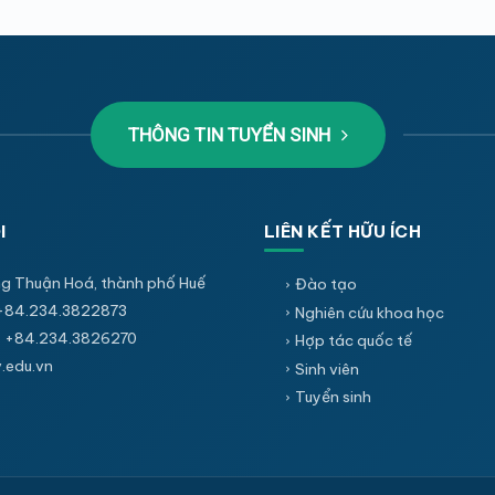
THÔNG TIN TUYỂN SINH
I
LIÊN KẾT HỮU ÍCH
g Thuận Hoá, thành phố Huế
Đào tạo
+84.234.3822873
Nghiên cứu khoa học
 +84.234.3826270
Hợp tác quốc tế
edu.vn
Sinh viên
Tuyển sinh