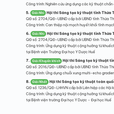
Công trình: Nghiên cứu ứng dụng các kỹ thuật chẩn 
5.
Hội thi Sáng tạo kỹ thuật tỉnh Thừa 
Giải Nhì
QĐ số: 2704/QĐ-UBND cấp bởi UBND tỉnh Thừa Th
Công trình: Can thiệp nội mạch huyết khối tĩnh mạch
6.
Hội thi Sáng tạo kỹ thuật tỉnh Thừa 
Giải Nhì
QĐ số: 2704/QĐ-UBND cấp bởi UBND tỉnh Thừa Th
Công trình: Ứng dụng kỹ thuật cộng hưởng từ khuếch 
tại Bệnh viện Trường Đại học Y Dược Huế
7.
Hội thi Sáng tạo kỹ thuật tỉ
Giải Khuyến khích
QĐ số: 2016/QĐ-UBND cấp bởi UBND tỉnh Thừa Th
Công trình: Ứng dụng chuỗi xung multi-echo gradien
8.
Hội thi Sáng tạo kỹ thuật toàn qu
Giải Nhất
QĐ số: 1236/QĐ-LHHVN cấp bởi Liên hiệp các Hội k
Công trình: Ứng dụng kỹ thuật cộng hưởng từ khuếch 
tại Bệnh viện trường Đại học Y Dược - Đại học Huế