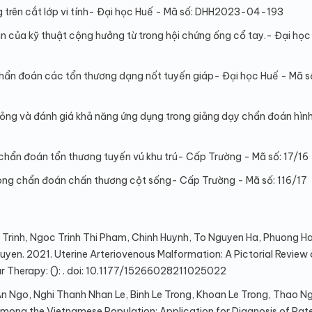
g trên cắt lớp vi tính- Đại học Huế - Mã số: DHH2023-04-193
n của kỹ thuật cộng hưởng từ trong hội chứng ống cổ tay.- Đại học
 chẩn đoán các tổn thương dạng nốt tuyến giáp- Đại học Huế - Mã s
ng và đánh giá khả năng ứng dụng trong giảng dạy chẩn đoán hìn
g chẩn đoán tổn thương tuyến vú khu trú- Cấp Trường - Mã số: 17/16
rong chẩn đoán chấn thương cột sống- Cấp Trường - Mã số: 116/17
rinh, Ngoc Trinh Thi Pham, Chinh Huynh, To Nguyen Ha, Phuong Ha
n. 2021. Uterine Arteriovenous Malformation: A Pictorial Review 
r Therapy: (): . doi: 10.1177/15266028211025022
 Ngo, Nghi Thanh Nhan Le, Binh Le Trong, Khoan Le Trong, Thao N
 Among the Vietnamese Population: Application for Diagnosis of Pate