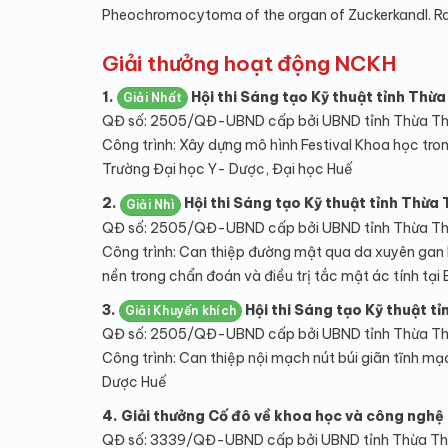
Pheochromocytoma of the organ of Zuckerkandl. Radi
Giải thưởng hoạt động NCKH
1.
Hội thi Sáng tạo Kỹ thuật tỉnh Thừa
Giải Nhất
QĐ số: 2505/QĐ-UBND cấp bởi UBND tỉnh Thừa Th
Công trình: Xây dựng mô hình Festival Khoa học tron
Trường Đại học Y- Dược, Đại học Huế
2.
Hội thi Sáng tạo Kỹ thuật tỉnh Thừa 
Giải Nhì
QĐ số: 2505/QĐ-UBND cấp bởi UBND tỉnh Thừa Th
Công trình: Can thiệp đường mật qua da xuyên gan
nền trong chẩn đoán và điều trị tắc mật ác tính tại
3.
Hội thi Sáng tạo Kỹ thuật t
Giải Khuyến khích
QĐ số: 2505/QĐ-UBND cấp bởi UBND tỉnh Thừa Th
Công trình: Can thiệp nội mạch nút búi giãn tĩnh m
Dược Huế
4.
Giải thưởng Cố đô về khoa học và công nghệ 
QĐ số: 3339/QĐ-UBND cấp bởi UBND tỉnh Thừa Th