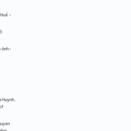
 Huế -
ố:
h ảnh-
i Huynh,
of
guyen
llar