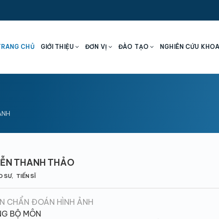
TRANG CHỦ
GIỚI THIỆU
ĐƠN VỊ
ĐÀO TẠO
NGHIÊN CỨU KHO
ẢNH
ỄN THANH THẢO
 SƯ, TIẾN SĨ
N CHẨN ĐOÁN HÌNH ẢNH
G BỘ MÔN