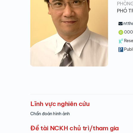
PHÒNG
PHÓ T
ntth
000
Res
Publ
Lĩnh vực nghiên cứu
Chẩn đoán hình ảnh
Đề tài NCKH chủ trì/tham gia