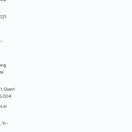
021.
s-
ong
re
1. Giant
06.004
s in
 Yi-