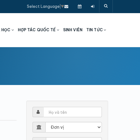
Select Language
▼
A HỌC
HỢP TÁC QUỐC TẾ
SINH VIÊN
TIN TỨC