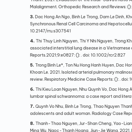
Malalignment. Orthopedic Research and Reviews: (): 
3.
Dac Hong An Ngo, Binh Le Trong, Dam Le Dinh, K
Synchronous Renal Cell Carcinoma and Hepatocellular
10.2147/rru.s307541
4.
Thi Thuy Linh Nguyen, Thi Y Nhi Nguyen, Trong Kh
associated interstitial lung disease in a Vietnamese
Reports.2021;9:e0827: (): . doi: 10.1002/rcr2.827
5.
Trong Binh Le*, Ton Nu Hong Hanh Huyen, Dac Ho
Khoan Le. 2021. Isolated arterial pulmonary malinosc
review. Respiratory Medicine Case Reports: (): . doi:
6.
Thi Kieu Loan Nguyen, Nhu Quynh Vo, Dac Hong A
lumbar spinal schwannoma: a case report and literatu
7.
Quynh Vo Nhu, Binh Le Trong, Thao Nguyen Thanh.
adolescents and adult woman. Radiology Case Reports
8.
Thanh-Thao Nguyen, Jur-Shan Cheng, Yao-Liang 
Ming Wu, Ngoc-Thanh Hoang, Jiun-Jie Wang. 2021. Fi