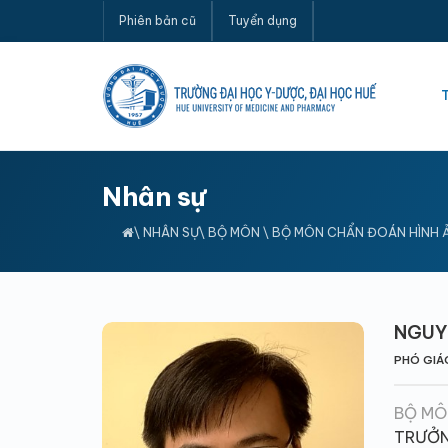
Phiên bản cũ
Tuyển dụng
Nhân sự
\
NHÂN SỰ
\
BỘ MÔN
\
BỘ MÔN CHẨN ĐOÁN HÌNH 
NGUY
PHÓ GIÁO
BỘ MÔ
TRƯỞN