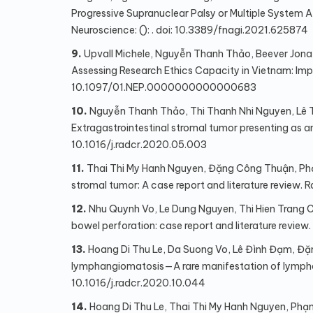
Progressive Supranuclear Palsy or Multiple System A
Neuroscience: (): . doi: 10.3389/fnagi.2021.625874
9.
Upvall Michele, Nguyễn Thanh Thảo, Beever Jona
Assessing Research Ethics Capacity in Vietnam: Impli
10.1097/01.NEP.0000000000000683
10.
Nguyễn Thanh Thảo, Thi Thanh Nhi Nguyen, Lê T
Extragastrointestinal stromal tumor presenting as an
10.1016/j.radcr.2020.05.003
11.
Thai Thi My Hanh Nguyen, Đặng Công Thuận, Phạ
stromal tumor: A case report and literature review. R
12.
Nhu Quynh Vo, Le Dung Nguyen, Thi Hien Trang 
bowel perforation: case report and literature review.
13.
Hoang Di Thu Le, Da Suong Vo, Lê Đình Đạm, Đ
lymphangiomatosis—A rare manifestation of lymphati
10.1016/j.radcr.2020.10.044
14.
Hoang Di Thu Le, Thai Thi My Hanh Nguyen, Ph