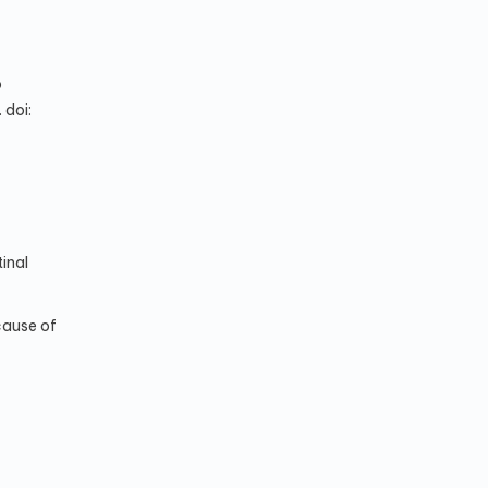
o
 doi:
inal
cause of