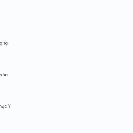
g tại
 xóa
 học Y