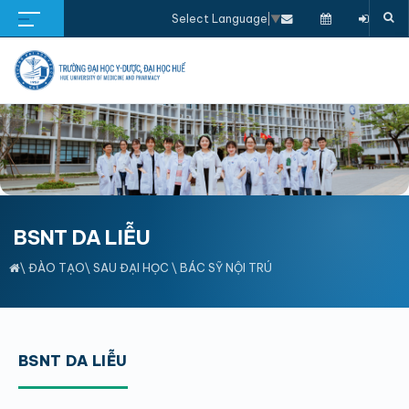
Select Language
▼
BSNT DA LIỄU
\
ĐÀO TẠO
\
SAU ĐẠI HỌC
\
BÁC SỸ NỘI TRÚ
BSNT DA LIỄU