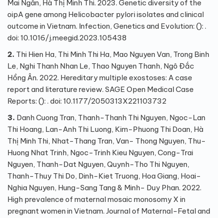
Mai Ngân, Hà Thị Minh Thi. 2023. Genetic diversity of the
oipA gene among Helicobacter pylori isolates and clinical
outcome in Vietnam. Infection, Genetics and Evolution: (): .
doi: 10.1016/j.meegid.2023.105438
2.
Thi Hien Ha, Thi Minh Thi Ha, Mao Nguyen Van, Trong Binh
Le, Nghi Thanh Nhan Le, Thao Nguyen Thanh, Ngô Đắc
Hồng Ân. 2022. Hereditary multiple exostoses: A case
report and literature review. SAGE Open Medical Case
Reports: (): . doi: 10.1177/2050313X221103732
3.
Danh Cuong Tran, Thanh-Thanh Thi Nguyen, Ngoc-Lan
Thi Hoang, Lan-Anh Thi Luong, Kim-Phuong Thi Doan, Hà
Thị Minh Thi, Nhat-Thang Tran, Van- Thong Nguyen, Thu-
Huong Nhat Trinh, Ngoc-Trinh Kieu Nguyen, Cong-Trai
Nguyen, Thanh-Dat Nguyen, Quynh-Tho Thi Nguyen,
Thanh-Thuy Thi Do, Dinh-Kiet Truong, Hoa Giang, Hoai-
Nghia Nguyen, Hung-Sang Tang & Minh- Duy Phan. 2022.
High prevalence of maternal mosaic monosomy X in
pregnant women in Vietnam. Journal of Maternal-Fetal and