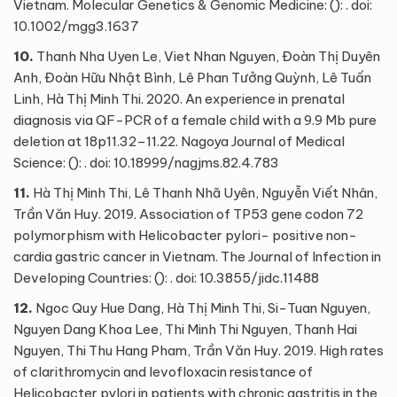
Vietnam. Molecular Genetics & Genomic Medicine: (): . doi:
10.1002/mgg3.1637
10.
Thanh Nha Uyen Le, Viet Nhan Nguyen, Đoàn Thị Duyên
Anh, Đoàn Hữu Nhật Bình, Lê Phan Tưởng Quỳnh, Lê Tuấn
Linh, Hà Thị Minh Thi. 2020. An experience in prenatal
diagnosis via QF-PCR of a female child with a 9.9 Mb pure
deletion at 18p11.32–11.22. Nagoya Journal of Medical
Science: (): . doi: 10.18999/nagjms.82.4.783
11.
Hà Thị Minh Thi, Lê Thanh Nhã Uyên, Nguyễn Viết Nhân,
Trần Văn Huy. 2019. Association of TP53 gene codon 72
polymorphism with Helicobacter pylori- positive non-
cardia gastric cancer in Vietnam. The Journal of Infection in
Developing Countries: (): . doi: 10.3855/jidc.11488
12.
Ngoc Quy Hue Dang, Hà Thị Minh Thi, Si-Tuan Nguyen,
Nguyen Dang Khoa Lee, Thi Minh Thi Nguyen, Thanh Hai
Nguyen, Thi Thu Hang Pham, Trần Văn Huy. 2019. High rates
of clarithromycin and levofloxacin resistance of
Helicobacter pylori in patients with chronic gastritis in the