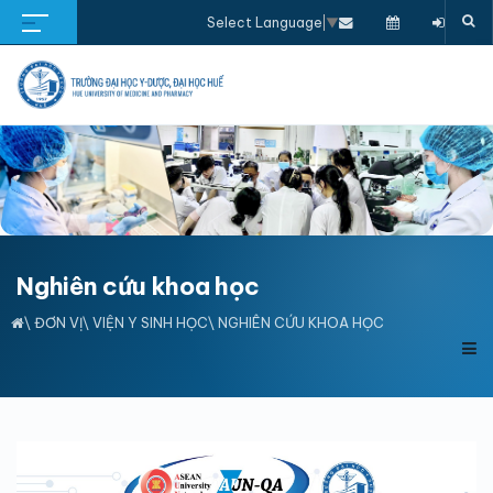
Select Language
▼
Nghiên cứu khoa học
\
ĐƠN VỊ
\
VIỆN Y SINH HỌC
\ NGHIÊN CỨU KHOA HỌC