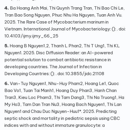
4.
Ba Hoang Anh Mai, Thi Quynh Trang Tran, Thi Bao Chi Le,
Tran Bao Song Nguyen, Phuc Nhu Ha Nguyen, Tuan Anh Vu.
2025. The Rare Case of Mycobacterium marinum in
Vietnam. International Journal of Mycobacteriology: (): . doi:
10.4103/ijmy.ijmy_66_25
5.
Hoang B Nguyen1,2, Thanh L Phan2, Thi T Ung1, Thi KL
Nguyen1. 2025. Disc Diffusion Reader: an AI-powered
potential solution to combat antibiotic resistance in
developing countries. The Journal of Infection in
Developing Countries: (): . doi: 10.3855/jidc.21108
6.
Van-Tuy Nguyen1, Nhu-Huy Pham2, Hoang Le1, Quoc
Bao Vo1, Tuan Tai Manh1, Hoang Duy Phan3, Hanh Chan
Tran3, Kieu Loc Pham3, Thi Tam Dang3, Thi Na Truong1, Ha
My Ho3, Tam Dan Tran Nu3, Hoang Bach Nguyen1, Thi Lan
Nguyen1 and Chau Duc Nguyen-Huu1*. 2025. Predicting
septic shock and mortality in pediatric sepsis using CBC
indices with and without immature granulocyte: a