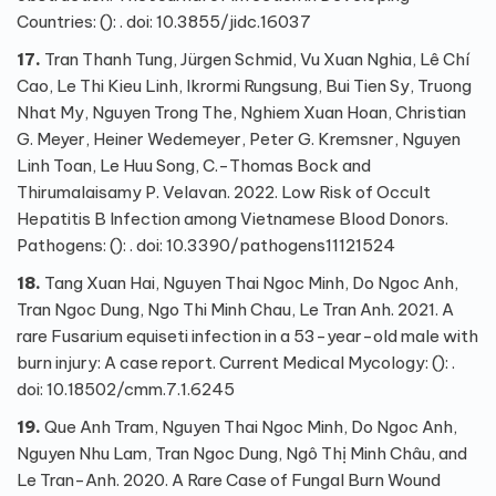
Countries: (): . doi: 10.3855/jidc.16037
17.
Tran Thanh Tung, Jürgen Schmid, Vu Xuan Nghia, Lê Chí
Cao, Le Thi Kieu Linh, Ikrormi Rungsung, Bui Tien Sy, Truong
Nhat My, Nguyen Trong The, Nghiem Xuan Hoan, Christian
G. Meyer, Heiner Wedemeyer, Peter G. Kremsner, Nguyen
Linh Toan, Le Huu Song, C.-Thomas Bock and
Thirumalaisamy P. Velavan. 2022. Low Risk of Occult
Hepatitis B Infection among Vietnamese Blood Donors.
Pathogens: (): . doi: 10.3390/pathogens11121524
18.
Tang Xuan Hai, Nguyen Thai Ngoc Minh, Do Ngoc Anh,
Tran Ngoc Dung, Ngo Thi Minh Chau, Le Tran Anh. 2021. A
rare Fusarium equiseti infection in a 53-year-old male with
burn injury: A case report. Current Medical Mycology: (): .
doi: 10.18502/cmm.7.1.6245
19.
Que Anh Tram, Nguyen Thai Ngoc Minh, Do Ngoc Anh,
Nguyen Nhu Lam, Tran Ngoc Dung, Ngô Thị Minh Châu, and
Le Tran-Anh. 2020. A Rare Case of Fungal Burn Wound