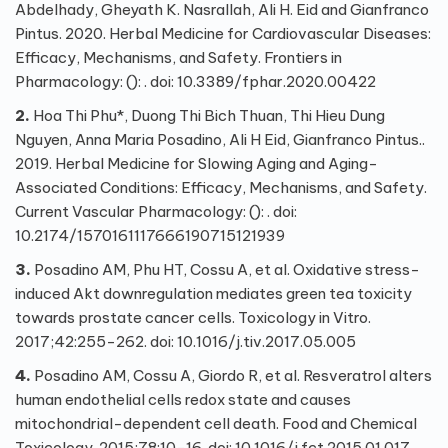
Abdelhady, Gheyath K. Nasrallah, Ali H. Eid and Gianfranco
Pintus. 2020. Herbal Medicine for Cardiovascular Diseases:
Efficacy, Mechanisms, and Safety. Frontiers in
Pharmacology: (): . doi: 10.3389/fphar.2020.00422
2.
Hoa Thi Phu*, Duong Thi Bich Thuan, Thi Hieu Dung
Nguyen, Anna Maria Posadino, Ali H Eid, Gianfranco Pintus..
2019. Herbal Medicine for Slowing Aging and Aging-
Associated Conditions: Efficacy, Mechanisms, and Safety.
Current Vascular Pharmacology: (): . doi:
10.2174/1570161117666190715121939
3.
Posadino AM, Phu HT, Cossu A, et al. Oxidative stress-
induced Akt downregulation mediates green tea toxicity
towards prostate cancer cells. Toxicology in Vitro.
2017;42:255-262. doi:
10.1016/j.tiv.2017.05.005
4.
Posadino AM, Cossu A, Giordo R, et al. Resveratrol alters
human endothelial cells redox state and causes
mitochondrial-dependent cell death. Food and Chemical
Toxicology. 2015;78:10-16. doi:
10.1016/j.fct.2015.01.017