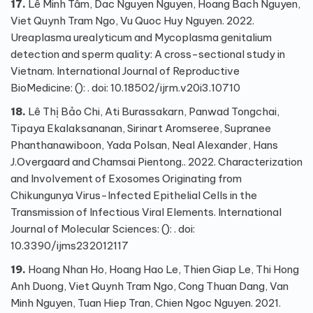
17.
Lê Minh Tâm, Dac Nguyen Nguyen, Hoang Bach Nguyen,
Viet Quynh Tram Ngo, Vu Quoc Huy Nguyen. 2022.
Ureaplasma urealyticum and Mycoplasma genitalium
detection and sperm quality: A cross-sectional study in
Vietnam. International Journal of Reproductive
BioMedicine: (): . doi: 10.18502/ijrm.v20i3.10710
18.
Lê Thị Bảo Chi, Ati Burassakarn, Panwad Tongchai,
Tipaya Ekalaksananan, Sirinart Aromseree, Supranee
Phanthanawiboon, Yada Polsan, Neal Alexander, Hans
J.Overgaard and Chamsai Pientong.. 2022. Characterization
and Involvement of Exosomes Originating from
Chikungunya Virus-Infected Epithelial Cells in the
Transmission of Infectious Viral Elements. International
Journal of Molecular Sciences: (): . doi:
10.3390/ijms232012117
19.
Hoang Nhan Ho, Hoang Hao Le, Thien Giap Le, Thi Hong
Anh Duong, Viet Quynh Tram Ngo, Cong Thuan Dang, Van
Minh Nguyen, Tuan Hiep Tran, Chien Ngoc Nguyen. 2021.