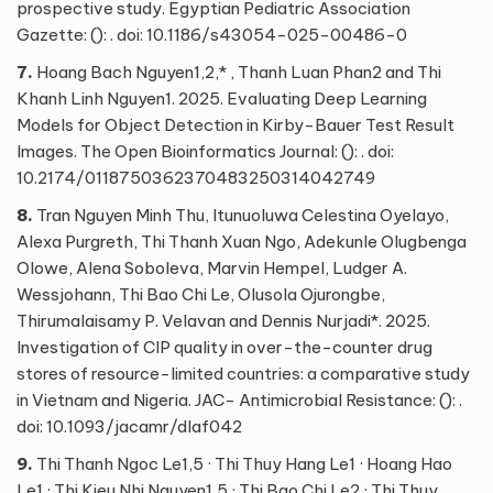
prospective study. Egyptian Pediatric Association
Gazette: (): . doi: 10.1186/s43054-025-00486-0
7.
Hoang Bach Nguyen1,2,* , Thanh Luan Phan2 and Thi
Khanh Linh Nguyen1. 2025. Evaluating Deep Learning
Models for Object Detection in Kirby-Bauer Test Result
Images. The Open Bioinformatics Journal: (): . doi:
10.2174/0118750362370483250314042749
8.
Tran Nguyen Minh Thu, Itunuoluwa Celestina Oyelayo,
Alexa Purgreth, Thi Thanh Xuan Ngo, Adekunle Olugbenga
Olowe, Alena Soboleva, Marvin Hempel, Ludger A.
Wessjohann, Thi Bao Chi Le, Olusola Ojurongbe,
Thirumalaisamy P. Velavan and Dennis Nurjadi*. 2025.
Investigation of CIP quality in over-the-counter drug
stores of resource-limited countries: a comparative study
in Vietnam and Nigeria. JAC- Antimicrobial Resistance: (): .
doi: 10.1093/jacamr/dlaf042
9.
Thi Thanh Ngoc Le1,5 · Thi Thuy Hang Le1 · Hoang Hao
Le1 · Thi Kieu Nhi Nguyen1,5 · Thi Bao Chi Le2 · Thi Thuy