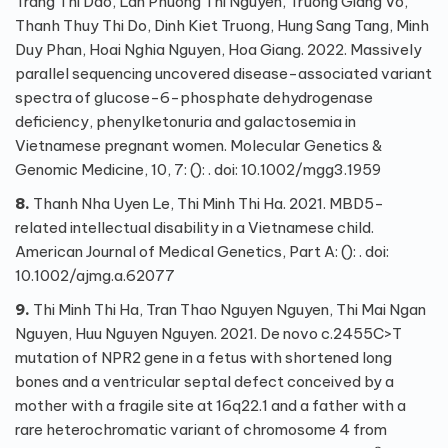
Trang Thi Dao, Lan Phuong Thi Nguyen, Truong Giang Vo,
Thanh Thuy Thi Do, Dinh Kiet Truong, Hung Sang Tang, Minh
Duy Phan, Hoai Nghia Nguyen, Hoa Giang. 2022. Massively
parallel sequencing uncovered disease-associated variant
spectra of glucose-6-phosphate dehydrogenase
deficiency, phenylketonuria and galactosemia in
Vietnamese pregnant women. Molecular Genetics &
Genomic Medicine, 10, 7: (): . doi: 10.1002/mgg3.1959
8.
Thanh Nha Uyen Le, Thi Minh Thi Ha. 2021. MBD5-
related intellectual disability in a Vietnamese child.
American Journal of Medical Genetics, Part A: (): . doi:
10.1002/ajmg.a.62077
9.
Thi Minh Thi Ha, Tran Thao Nguyen Nguyen, Thi Mai Ngan
Nguyen, Huu Nguyen Nguyen. 2021. De novo c.2455C>T
mutation of NPR2 gene in a fetus with shortened long
bones and a ventricular septal defect conceived by a
mother with a fragile site at 16q22.1 and a father with a
rare heterochromatic variant of chromosome 4 from