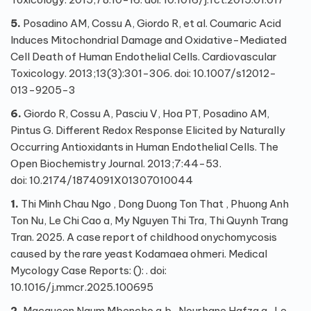
5.
Posadino AM, Cossu A, Giordo R, et al. Coumaric Acid
Induces Mitochondrial Damage and Oxidative-Mediated
Cell Death of Human Endothelial Cells. Cardiovascular
Toxicology. 2013;13(3):301-306. doi:
10.1007/s12012-
013-9205-3
6.
Giordo R, Cossu A, Pasciu V, Hoa PT, Posadino AM,
Pintus G. Different Redox Response Elicited by Naturally
Occurring Antioxidants in Human Endothelial Cells. The
Open Biochemistry Journal. 2013;7:44-53.
doi:
10.2174/1874091X01307010044
1.
Thi Minh Chau Ngo , Dong Duong Ton That , Phuong Anh
Ton Nu, Le Chi Cao a, My Nguyen Thi Tra, Thi Quynh Trang
Tran. 2025. A case report of childhood onychomycosis
caused by the rare yeast Kodamaea ohmeri. Medical
Mycology Case Reports: (): . doi:
10.1016/j.mmcr.2025.100695
2.
Macqueen Ngum Mbencho a,b , Nourhane Hafza a , Le