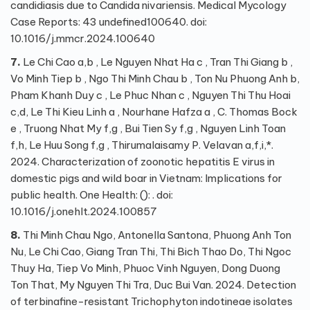
candidiasis due to Candida nivariensis. Medical Mycology
Case Reports: 43 undefined100640. doi:
10.1016/j.mmcr.2024.100640
7.
Le Chi Cao a,b , Le Nguyen Nhat Ha c , Tran Thi Giang b ,
Vo Minh Tiep b , Ngo Thi Minh Chau b , Ton Nu Phuong Anh b,
Pham Khanh Duy c , Le Phuc Nhan c , Nguyen Thi Thu Hoai
c,d, Le Thi Kieu Linh a , Nourhane Hafza a , C. Thomas Bock
e , Truong Nhat My f,g , Bui Tien Sy f,g , Nguyen Linh Toan
f,h, Le Huu Song f,g , Thirumalaisamy P. Velavan a,f,i,*.
2024. Characterization of zoonotic hepatitis E virus in
domestic pigs and wild boar in Vietnam: Implications for
public health. One Health: (): . doi:
10.1016/j.onehlt.2024.100857
8.
Thi Minh Chau Ngo, Antonella Santona, Phuong Anh Ton
Nu, Le Chi Cao, Giang Tran Thi, Thi Bich Thao Do, Thi Ngoc
Thuy Ha, Tiep Vo Minh, Phuoc Vinh Nguyen, Dong Duong
Ton That, My Nguyen Thi Tra, Duc Bui Van. 2024. Detection
of terbinafine-resistant Trichophyton indotineae isolates