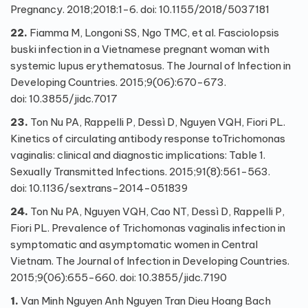
Pregnancy. 2018;2018:1-6. doi:
10.1155/2018/5037181
22.
Fiamma M, Longoni SS, Ngo TMC, et al. Fasciolopsis
buski infection in a Vietnamese pregnant woman with
systemic lupus erythematosus. The Journal of Infection in
Developing Countries. 2015;9(06):670-673.
doi:
10.3855/jidc.7017
23.
Ton Nu PA, Rappelli P, Dessì D, Nguyen VQH, Fiori PL.
Kinetics of circulating antibody response to
Trichomonas
vaginalis
: clinical and diagnostic implications: Table 1.
Sexually Transmitted Infections. 2015;91(8):561-563.
doi:
10.1136/sextrans-2014-051839
24.
Ton Nu PA, Nguyen VQH, Cao NT, Dessì D, Rappelli P,
Fiori PL. Prevalence of Trichomonas vaginalis infection in
symptomatic and asymptomatic women in Central
Vietnam. The Journal of Infection in Developing Countries.
2015;9(06):655-660. doi:
10.3855/jidc.7190
1.
Van Minh Nguyen Anh Nguyen Tran Dieu Hoang Bach