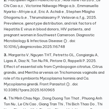
Chi Cao a,c , Victorine Ndiwago Mingo a,b , Emmanuella
Nyarko-Afriyie a,d , Eric A. Achidi e , Stephen Mbigha
Ghogomu b,e , Thirumalaisamy P. Velavan a,f,g,. 2025.
Prevalence, genotype distribution, and risk factors of
Hepatitis E virus in blood donors, HIV patients, and
pregnant women in Southwest Cameroon. Diagnostic
Microbiology & Infectious Disease: (): . doi:
10.1016/j.diagmicrobio.2025.116748
3.
Margarita V, Nguyen THT, Petretto GL, Congiargiu A,
Ligas A, Diaz N, Ton Nu PA, Pintore G, Rappelli P. 2025.
Effect of essential oils from Cymbopogon citratus, Citrus
grandis, and Mentha arvensis on Trichomonas vaginalis and
role of its symbionts Mycoplasma hominis and Ca.
Mycoplasma girerdii. Front Parasitol: (): . doi:
10.3389/fpara.2025.1610965
4.
Thi Minh Chau Ngo , Dong Duong Ton That , Phuong Anh
Ton Nu , Le Chi Cao , Giang Tran Thi , Thi Bich Thao Do , Thi