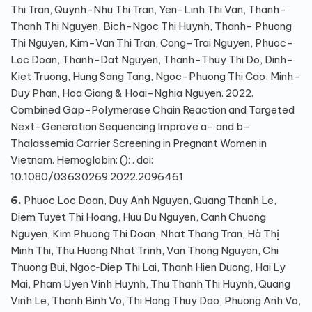
Thi Tran, Quynh-Nhu Thi Tran, Yen-Linh Thi Van, Thanh-
Thanh Thi Nguyen, Bich-Ngoc Thi Huynh, Thanh- Phuong
Thi Nguyen, Kim-Van Thi Tran, Cong-Trai Nguyen, Phuoc-
Loc Doan, Thanh-Dat Nguyen, Thanh-Thuy Thi Do, Dinh-
Kiet Truong, Hung Sang Tang, Ngoc-Phuong Thi Cao, Minh-
Duy Phan, Hoa Giang & Hoai-Nghia Nguyen. 2022.
Combined Gap-Polymerase Chain Reaction and Targeted
Next-Generation Sequencing Improve a- and b-
Thalassemia Carrier Screening in Pregnant Women in
Vietnam. Hemoglobin: (): . doi:
10.1080/03630269.2022.2096461
6.
Phuoc Loc Doan, Duy Anh Nguyen, Quang Thanh Le,
Diem Tuyet Thi Hoang, Huu Du Nguyen, Canh Chuong
Nguyen, Kim Phuong Thi Doan, Nhat Thang Tran, Hà Thị
Minh Thi, Thu Huong Nhat Trinh, Van Thong Nguyen, Chi
Thuong Bui, Ngoc‐Diep Thi Lai, Thanh Hien Duong, Hai Ly
Mai, Pham Uyen Vinh Huynh, Thu Thanh Thi Huynh, Quang
Vinh Le, Thanh Binh Vo, Thi Hong Thuy Dao, Phuong Anh Vo,