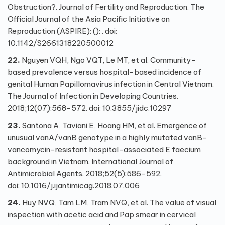
Obstruction?. Journal of Fertility and Reproduction. The
Official Journal of the Asia Pacific Initiative on
Reproduction (ASPIRE): (): . doi:
10.1142/S2661318220500012
22.
Nguyen VQH, Ngo VQT, Le MT, et al. Community-
based prevalence versus hospital-based incidence of
genital Human Papillomavirus infection in Central Vietnam.
The Journal of Infection in Developing Countries.
2018;12(07):568-572. doi:
10.3855/jidc.10297
23.
Santona A, Taviani E, Hoang HM, et al. Emergence of
unusual vanA/vanB genotype in a highly mutated vanB-
vancomycin-resistant hospital-associated E faecium
background in Vietnam. International Journal of
Antimicrobial Agents. 2018;52(5):586-592.
doi:
10.1016/j.ijantimicag.2018.07.006
24.
Huy NVQ, Tam LM, Tram NVQ, et al. The value of visual
inspection with acetic acid and Pap smear in cervical