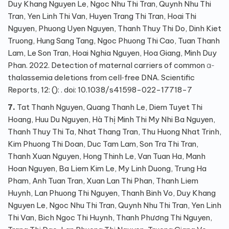
Duy Khang Nguyen Le, Ngoc Nhu Thi Tran, Quynh Nhu Thi
Tran, Yen Linh Thi Van, Huyen Trang Thi Tran, Hoai Thi
Nguyen, Phuong Uyen Nguyen, Thanh Thuy Thi Do, Dinh Kiet
Truong, Hung Sang Tang, Ngoc Phuong Thi Cao, Tuan Thanh
Lam, Le Son Tran, Hoai Nghia Nguyen, Hoa Giang, Minh Duy
Phan. 2022. Detection of maternal carriers of common α‐
thalassemia deletions from cell‐free DNA. Scientific
Reports, 12: (): . doi: 10.1038/s41598-022-17718-7
7.
Tat Thanh Nguyen, Quang Thanh Le, Diem Tuyet Thi
Hoang, Huu Du Nguyen, Hà Thị Minh Thi My Nhi Ba Nguyen,
Thanh Thuy Thi Ta, Nhat Thang Tran, Thu Huong Nhat Trinh,
Kim Phuong Thi Doan, Duc Tam Lam, Son Tra Thi Tran,
Thanh Xuan Nguyen, Hong Thinh Le, Van Tuan Ha, Manh
Hoan Nguyen, Ba Liem Kim Le, My Linh Duong, Trung Ha
Pham, Anh Tuan Tran, Xuan Lan Thi Phan, Thanh Liem
Huynh, Lan Phuong Thi Nguyen, Thanh Binh Vo, Duy Khang
Nguyen Le, Ngoc Nhu Thi Tran, Quynh Nhu Thi Tran, Yen Linh
Thi Van, Bich Ngoc Thi Huynh, Thanh Phương Thi Nguyen,