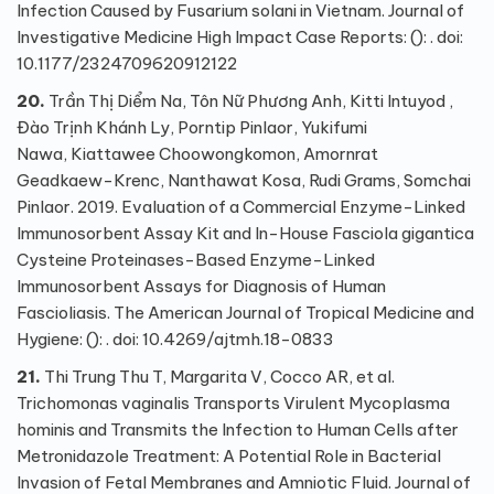
Infection Caused by Fusarium solani in Vietnam. Journal of
Investigative Medicine High Impact Case Reports: (): . doi:
10.1177/2324709620912122
20.
Trần Thị Diểm Na, Tôn Nữ Phương Anh, Kitti Intuyod ,
Đào Trịnh Khánh Ly, Porntip Pinlaor, Yukifumi
Nawa, Kiattawee Choowongkomon, Amornrat
Geadkaew-Krenc, Nanthawat Kosa, Rudi Grams, Somchai
Pinlaor. 2019. Evaluation of a Commercial Enzyme-Linked
Immunosorbent Assay Kit and In-House Fasciola gigantica
Cysteine Proteinases-Based Enzyme-Linked
Immunosorbent Assays for Diagnosis of Human
Fascioliasis. The American Journal of Tropical Medicine and
Hygiene: (): . doi: 10.4269/ajtmh.18-0833
21.
Thi Trung Thu T, Margarita V, Cocco AR, et al.
Trichomonas vaginalis
Transports Virulent
Mycoplasma
hominis
and Transmits the Infection to Human Cells after
Metronidazole Treatment: A Potential Role in Bacterial
Invasion of Fetal Membranes and Amniotic Fluid. Journal of