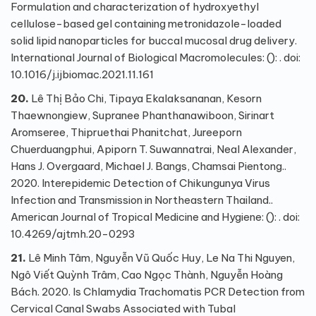
Formulation and characterization of hydroxyethyl
cellulose-based gel containing metronidazole-loaded
solid lipid nanoparticles for buccal mucosal drug delivery.
International Journal of Biological Macromolecules: (): . doi:
10.1016/j.ijbiomac.2021.11.161
20.
Lê Thị Bảo Chi, Tipaya Ekalaksananan, Kesorn
Thaewnongiew, Supranee Phanthanawiboon, Sirinart
Aromseree, Thipruethai Phanitchat, Jureeporn
Chuerduangphui, Apiporn T. Suwannatrai, Neal Alexander,
Hans J. Overgaard, Michael J. Bangs, Chamsai Pientong..
2020. Interepidemic Detection of Chikungunya Virus
Infection and Transmission in Northeastern Thailand..
American Journal of Tropical Medicine and Hygiene: (): . doi:
10.4269/ajtmh.20-0293
21.
Lê Minh Tâm, Nguyễn Vũ Quốc Huy, Le Na Thi Nguyen,
Ngô Viết Quỳnh Trâm, Cao Ngọc Thành, Nguyễn Hoàng
Bách. 2020. Is Chlamydia Trachomatis PCR Detection from
Cervical Canal Swabs Associated with Tubal