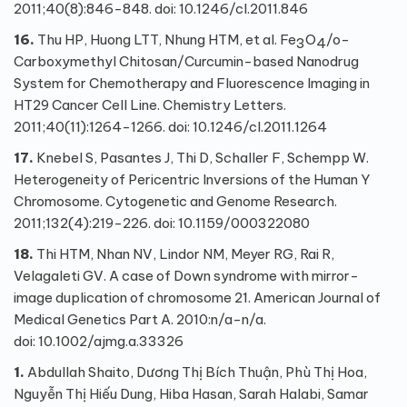
2011;40(8):846-848. doi:
10.1246/cl.2011.846
16.
Thu HP, Huong LTT, Nhung HTM, et al. Fe
O
/
o
-
3
4
Carboxymethyl Chitosan/Curcumin-based Nanodrug
System for Chemotherapy and Fluorescence Imaging in
HT29 Cancer Cell Line. Chemistry Letters.
2011;40(11):1264-1266. doi:
10.1246/cl.2011.1264
17.
Knebel S, Pasantes J, Thi D, Schaller F, Schempp W.
Heterogeneity of Pericentric Inversions of the Human Y
Chromosome. Cytogenetic and Genome Research.
2011;132(4):219-226. doi:
10.1159/000322080
18.
Thi HTM, Nhan NV, Lindor NM, Meyer RG, Rai R,
Velagaleti GV. A case of Down syndrome with mirror-
image duplication of chromosome 21. American Journal of
Medical Genetics Part A. 2010:n/a-n/a.
doi:
10.1002/ajmg.a.33326
1.
Abdullah Shaito, Dương Thị Bích Thuận, Phù Thị Hoa,
Nguyễn Thị Hiếu Dung, Hiba Hasan, Sarah Halabi, Samar