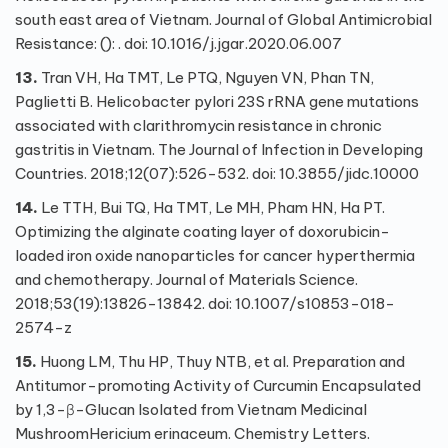
south east area of Vietnam. Journal of Global Antimicrobial
Resistance: (): . doi: 10.1016/j.jgar.2020.06.007
13.
Tran VH, Ha TMT, Le PTQ, Nguyen VN, Phan TN,
Paglietti B. Helicobacter pylori 23S rRNA gene mutations
associated with clarithromycin resistance in chronic
gastritis in Vietnam. The Journal of Infection in Developing
Countries. 2018;12(07):526-532. doi:
10.3855/jidc.10000
14.
Le TTH, Bui TQ, Ha TMT, Le MH, Pham HN, Ha PT.
Optimizing the alginate coating layer of doxorubicin-
loaded iron oxide nanoparticles for cancer hyperthermia
and chemotherapy. Journal of Materials Science.
2018;53(19):13826-13842. doi:
10.1007/s10853-018-
2574-z
15.
Huong LM, Thu HP, Thuy NTB, et al. Preparation and
Antitumor-promoting Activity of Curcumin Encapsulated
by 1,3-β-Glucan Isolated from Vietnam Medicinal
Mushroom
Hericium erinaceum
. Chemistry Letters.