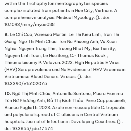
within the Trichophyton mentagrophytes species
complex isolated from patients in Hue City, Vietnam: A
comprehensive analysis. Medical Mycology: (): . doi:
10.1093/mmy/myae088
9.
Lê Chí Cao, Vanessa Martin, Le Thi Kieu Linh, Tran Thi
Giang, Ngo Thi Minh Chau, Ton Nu Phuong Anh, Vu Xuan
Nghia, Nguyen Trong The, Truong Nhat My, Bui Tien Sy,
Nguyen Linh Toan, Le Huu Song, C.-Thomas Bock ,
Thirumalaisamy P. Velavan. 2023. High Hepatitis E Virus
(HEV) Seroprevalence and No Evidence of HEV Viraemia in
Vietnamese Blood Donors. Viruses: (): . doi:
10.3390/v15102075
10.
Ngô Thị Minh Châu, Antonella Santona, Maura Fiamma
Tôn Nữ Phương Anh, Đỗ Thị Bích Thảo, Piero Cappuccinelli,
Bianca Paglietti. 2023. Azole non-susceptible C. tropicalis
and polyclonal spread of C. albicans in Central Vietnam
hospitals. Journal of Infection in Developing Countries: (): .
doi: 10.3855/jidc.17574