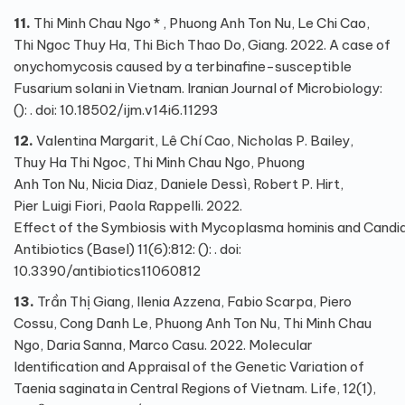
11.
Thi Minh Chau Ngo * , Phuong Anh Ton Nu, Le Chi Cao,
Thi Ngoc Thuy Ha, Thi Bich Thao Do, Giang. 2022. A case of
onychomycosis caused by a terbinafine-susceptible
Fusarium solani in Vietnam. Iranian Journal of Microbiology:
(): . doi: 10.18502/ijm.v14i6.11293
12.
Valentina Margarit, Lê Chí Cao, Nicholas P. Bailey,
Thuy Ha Thi Ngoc, Thi Minh Chau Ngo, Phuong
Anh Ton Nu, Nicia Diaz, Daniele Dessì, Robert P. Hirt,
Pier Luigi Fiori, Paola Rappelli. 2022.
Effect of the Symbiosis with Mycoplasma hominis and Candida
Antibiotics (Basel) 11(6):812: (): . doi:
10.3390/antibiotics11060812
13.
Trần Thị Giang, Ilenia Azzena, Fabio Scarpa, Piero
Cossu, Cong Danh Le, Phuong Anh Ton Nu, Thi Minh Chau
Ngo, Daria Sanna, Marco Casu. 2022. Molecular
Identification and Appraisal of the Genetic Variation of
Taenia saginata in Central Regions of Vietnam. Life, 12(1),