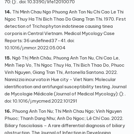
70: (): . doi: 10.3390/life12010070
14.
Thi Minh Chau Ngo Phuong Anh Ton Nu Chi Cao Le Thi
Ngoc Thuy Ha Thi Bich Thao Do Giang Tran Thi. 1970. First
detection of Trichophyton indotineae causing tinea
corporis in Central Vietnam. Medical Mycology Case
Reports: 36 undefined37-41. doi:
10.1016/j.mmcr.2022.05.004
15.
Ngô Thị Minh Châu, Phuong Anh Ton Nu, Chi Cao Le,
Minh Tiep Vo, Thi Ngoc Thuy Ha, Thi Bich Thao Do, Phuoc
Vinh Nguyen, Giang Tran Thi, Antonella Santona. 2022.
Nannizzia incurvata in Hue city - Viet Nam: Molecular
identification and antifungal susceptibility testing. Journal
de Mycologie Médicale (Journal of Medical Mycology): (): .
doi: 10.1016/j.mycmed.2022.101291
16.
Phuong Anh Ton Nu; Thi Minh Chau Ngo; Vinh Nguyen
Phuoc; Thanh Dang Nhu; Anh Do Ngoc; Lê Chí Cao. 2022.
Biliary fascioliasis – A rare differential diagnosis of biliary
obstruction. The Journal of Infection in Developing