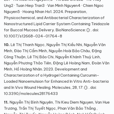
Ung2 · Tuan Hiep Tran3 · Van Minh Nguyen4 · Chien Ngoc
Nguyen5 · Hoang Nhan Ho1. 2024. Preparation,
Physicochemical, and Antibacterial Characterization of
Nanostructured Lipid Carrier System Containing Tinidazole
for Buccal Mucosa Delivery. BioNanoScience: (): . doi:
10.1007/s12668-024-01764-8
10.
Lê Thị Thanh Ngọc, Nguyễn Thị Kiều Nhi, Nguyễn Văn
Minh, Đào Thị Cẩm Minh, Nguyễn Hoài Bảo Châu, Đặng
Công Thuận, Lê Thị Bảo Chi, Nguyễn Khánh Thuỳ Linh,
Nguyễn Phương Thảo Tiên, Đặng Lê Hoàng Nam, Đoàn Văn
Minh, Hồ Hoàng Nhân. 2023. Development and
Characterization of a Hydrogel Containing Curcumin-
Loaded Nanoemulsion for Enhanced In Vitro Anti-bacteria
and In Vivo Wound Healing. Molecules, 28, 17: (): . doi:
10.3390/molecules28176433
11.
Nguyễn Thị Bình Nguyên, Thi Kieu Diem Nguyen, Van Hue
Trương, Trần Thị Tuyết Ngọc, Phan Văn Bảo Thắng ,