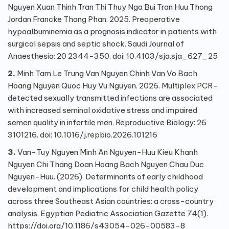
Nguyen Xuan Thinh Tran Thi Thuy Nga Bui Tran Huu Thong
Jordan Francke Thang Phan. 2025. Preoperative
hypoalbuminemia as a prognosis indicator in patients with
surgical sepsis and septic shock. Saudi Journal of
Anaesthesia: 20 2344-350. doi: 10.4103/sja.sja_627_25
2.
Minh Tam Le Trung Van Nguyen Chinh Van Vo Bach
Hoang Nguyen Quoc Huy Vu Nguyen. 2026. Multiplex PCR–
detected sexually transmitted infections are associated
with increased seminal oxidative stress and impaired
semen quality in infertile men. Reproductive Biology: 26
3101216. doi: 10.1016/j.repbio.2026.101216
3.
Van-Tuy Nguyen Minh An Nguyen-Huu Kieu Khanh
Nguyen Chi Thang Doan Hoang Bach Nguyen Chau Duc
Nguyen-Huu. (2026). Determinants of early childhood
development and implications for child health policy
across three Southeast Asian countries: a cross-country
analysis. Egyptian Pediatric Association Gazette 74(1).
https://doi.org/10.1186/s43054-026-00583-8