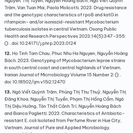
Nguyễn. Thị Tuyến, Nguyễn Hoàng Bách, Ngô Viết Quỳnh
Trâm, Van Tuan Mai, Paola Molicotti. 2023. Drug resistance
and the genotypic characteristics of rpoB and katG in
rifampicin- and/or isoniazid-resistant Mycobacterium
tuberculosis isolates in central Vietnam. Osong Public
Health and Research Perspectives 2023;14(5):347-355:
(): . doi: 10.24171/j.phrp.2023.0124
12.
Ho Tinh Tam Chau, Phuc Nhu Ha Nguyen, Nguyễn Hoàng
Bách. 2023. Genotyping of Mycobacterium leprae strains
in south central coast and central highlands of Vietnam.
Iranian Journal of Micrrobiology Volume 15 Number 2: (): .
doi: 10.18502/ijm.v15i2.12470
13.
Ngô Viết Quỳnh Trâm, Phùng Thị Thu Thuỷ, Nguyễn Thị
Đăng Khoa, Nguyễn Thị Tuyền, Phạm Thị Hồng Cẩm, Ngô
Thị Diệu Hường, Tôn Thất Cảnh Trí, Nguyễn Hoàng Bách
and Bianca Paglietti. 2023. Characteristics of Antibiotic-
resistant E. coli Isolated from Perfume River in Hue City,
Vietnam. Journal of Pure and Applied Microbiology.