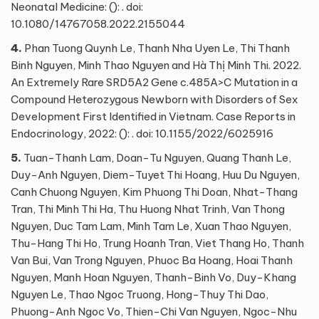
Neonatal Medicine: (): . doi:
10.1080/14767058.2022.2155044
4.
Phan Tuong Quynh Le, Thanh Nha Uyen Le, Thi Thanh
Binh Nguyen, Minh Thao Nguyen and Hà Thị Minh Thi. 2022.
An Extremely Rare SRD5A2 Gene c.485A>C Mutation in a
Compound Heterozygous Newborn with Disorders of Sex
Development First Identified in Vietnam. Case Reports in
Endocrinology, 2022: (): . doi: 10.1155/2022/6025916
5.
Tuan-Thanh Lam, Doan-Tu Nguyen, Quang Thanh Le,
Duy-Anh Nguyen, Diem-Tuyet Thi Hoang, Huu Du Nguyen,
Canh Chuong Nguyen, Kim Phuong Thi Doan, Nhat-Thang
Tran, Thi Minh Thi Ha, Thu Huong Nhat Trinh, Van Thong
Nguyen, Duc Tam Lam, Minh Tam Le, Xuan Thao Nguyen,
Thu-Hang Thi Ho, Trung Hoanh Tran, Viet Thang Ho, Thanh
Van Bui, Van Trong Nguyen, Phuoc Ba Hoang, Hoai Thanh
Nguyen, Manh Hoan Nguyen, Thanh-Binh Vo, Duy-Khang
Nguyen Le, Thao Ngoc Truong, Hong-Thuy Thi Dao,
Phuong-Anh Ngoc Vo, Thien-Chi Van Nguyen, Ngoc-Nhu