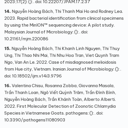
2023;17(2): (): . doi: 10.22207/JPAM.17.2.37
14.
Nguyễn Hoàng Bách, Thi Thanh Mai Ho and Rodney Lea.
2023. Rapid bacterial identification from clinical specimens
by using the MinION™ sequencing device: A pilot study.
Malaysian Journal of Microbiology: (): . doi:
10.21161/mjm.220086
15.
Nguyễn Hoàng Bách, Thi Khanh Linh Nguyen, Thi Thuy
Ung, Thi Thao Nhi Mai, Thi Nhu Hoa Tran, Viet Quynh Tram
Ngo, Van An Le. 2022. Case of misdiagnosed melioidosis
from Hue city, Vietnam. Iranian Journal of Microbiology: (): .
doi: 10.18502/ijm.v14i3.9796
16.
Valentina Chisu, Rosanna Zobba, Giovanna Masala,
Trần Thanh Loan, Ngô Viết Quỳnh Trâm, Trần Đình Bình,
Nguyễn Hoàng Bách, Trần Khánh Toàn, Alberto Alberti.
2022. First Molecular Detection of Zoonotic Chlamydia
Species in Vietnamese Goats. pathogens: (): . doi:
10.3390/pathogens11080903