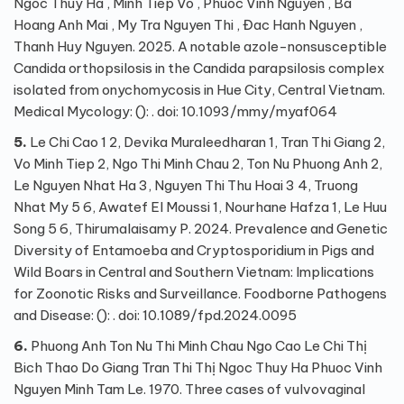
Ngoc Thuy Ha , Minh Tiep Vo , Phuoc Vinh Nguyen , Ba
Hoang Anh Mai , My Tra Nguyen Thi , Đac Hanh Nguyen ,
Thanh Huy Nguyen. 2025. A notable azole-nonsusceptible
Candida orthopsilosis in the Candida parapsilosis complex
isolated from onychomycosis in Hue City, Central Vietnam.
Medical Mycology: (): . doi: 10.1093/mmy/myaf064
5.
Le Chi Cao 1 2, Devika Muraleedharan 1, Tran Thi Giang 2,
Vo Minh Tiep 2, Ngo Thi Minh Chau 2, Ton Nu Phuong Anh 2,
Le Nguyen Nhat Ha 3, Nguyen Thi Thu Hoai 3 4, Truong
Nhat My 5 6, Awatef El Moussi 1, Nourhane Hafza 1, Le Huu
Song 5 6, Thirumalaisamy P. 2024. Prevalence and Genetic
Diversity of Entamoeba and Cryptosporidium in Pigs and
Wild Boars in Central and Southern Vietnam: Implications
for Zoonotic Risks and Surveillance. Foodborne Pathogens
and Disease: (): . doi: 10.1089/fpd.2024.0095
6.
Phuong Anh Ton Nu Thi Minh Chau Ngo Cao Le Chi Thị
Bich Thao Do Giang Tran Thi Thị Ngoc Thuy Ha Phuoc Vinh
Nguyen Minh Tam Le. 1970. Three cases of vulvovaginal