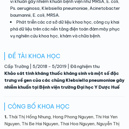
vi khuẩn gây nhiễm khuẩn bệnh viện như MRSA, E. coli,
Ps. aeruginosa, Klebsiella pneumoniae, Acinetobacter
baumannii, E. coli, MRSA.
Phát triễn các cơ sở dữ liệu khoa học, công cụ khai
phá dữ liệu trên các nền tảng điện toán đám mây phục
vụ nghiên cứu khoa học, khám và chữa bệnh.
ĐỀ TÀI KHOA HỌC
Cấp Trường | 5/2018 - 5/2019 | Đã nghiệm thu
Khảo sát tính kháng thuốc kháng sinh và một số đặc
trưng về gen của các chủng Klebsiella pneumoniae gây
nhiễm khuẩn tại Bệnh viện trường Đại học Y Dược Huế
CÔNG BỐ KHOA HỌC
1.
Thái Thị Hồng Nhung, Hong Phong Nguyen, Thi Hai Yen
Nguyen, Thi Be Hai Nguyen, Thai Hoa Nguyen, Nguyễn Thị