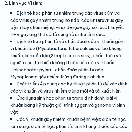
2. Lĩnh vực Vi sinh:
Dịch tễ học phân tử nhiễm trùng các virus cúm và
các virus gây nhiễm trùng hô hấp, các Enterovirus gây
bệnh tay chân miệng, virus dengue gây sốt xuất huyết,
HPV gây ung thư cổ tử cung và u nhú tình dục.
Dịch tễ học phân tử và chẩn đoán các vi khuẩn gồm
vi khuẩn lao (Mycobacteria tuberculosis và lao kháng
thuốc, liên cầu lợn (Streptococus suis), chẩn đoán và
nghiên cứu đột biến kháng thuốc của các vi khuẩn
Helicobacter pylori… chẩn đoán phân tử các
Mycoplasma gây nhiễm trùng đường sinh dục.
Phát triển/Áp dụng các kỹ thuật phân tử để xác định
các vi khuẩn và virus nhiễm trùng mới và tái xuất hiện.
Ứng dụng sinh học phân tử trong định danh loài vi
khuẩn bằng kỹ thuật giải trình tự gen và genome vi sinh
vật
Các vi khuẩn gây nhiễm khuẩn bệnh viện: dịch tễ học
lâm sàng, dịch tễ học phân tử, tính kháng thuốc của các