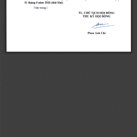
01 
tháng 
6 
näm 
2026 (thir Hai). 
Trân trQng./. 
TL. 
CHU T!CH HQI 
BONG 
THU 
KV HQI 
BONG 
Phan 
Anh 
Chi 